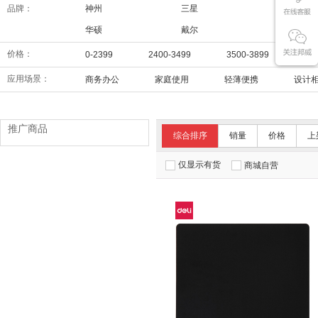
品牌：
神州
三星
华为
华硕
戴尔
联想
价格：
0-2399
2400-3499
3500-3899
39
应用场景：
商务办公
家庭使用
轻薄便携
设计
推广商品
综合排序
销量
价格
上
仅显示有货
商城自营