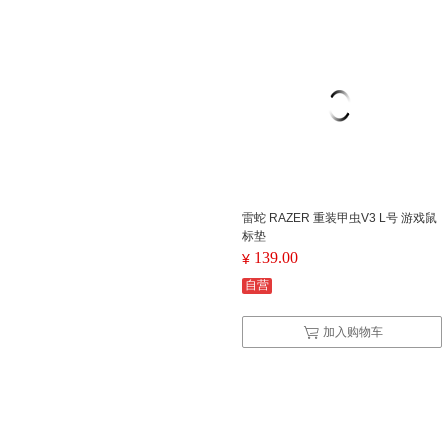
雷蛇 RAZER 重装甲虫V3 L号 游戏鼠
标垫
139.00
¥
自营
加入购物车