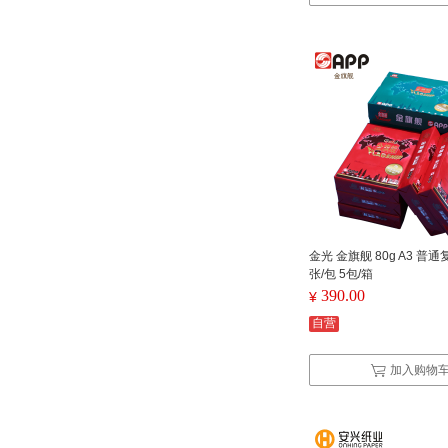
金光 金旗舰 80g A3 普通
张/包 5包/箱
390.00
¥
自营
加入购物