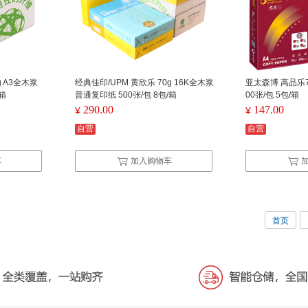
g A3全木浆
经典佳印/UPM 黄欣乐 70g 16K全木浆
亚太森博 高品乐70
/箱
普通复印纸 500张/包 8包/箱
00张/包 5包/箱
290.00
147.00
¥
¥
自营
自营
车
加入购物车
首页