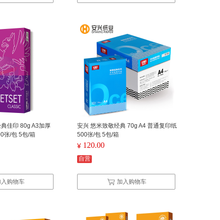
典佳印 80g A3加厚
安兴 悠米致敬经典 70g A4 普通复印纸
0张/包 5包/箱
500张/包 5包/箱
120.00
¥
自营
加入购物车
加入购物车