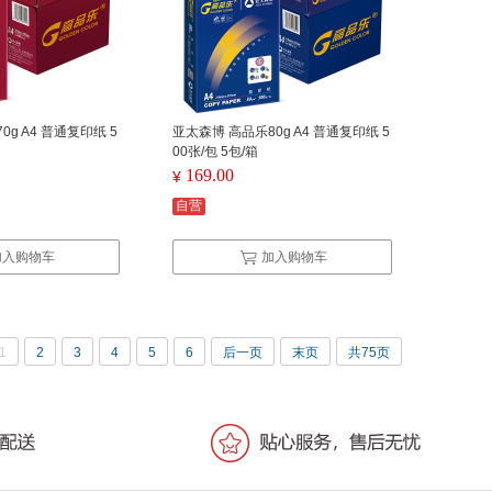
g A4 普通复印纸 5
亚太森博 高品乐80g A4 普通复印纸 5
00张/包 5包/箱
169.00
¥
自营
加入购物车
加入购物车
1
2
3
4
5
6
后一页
末页
共75页