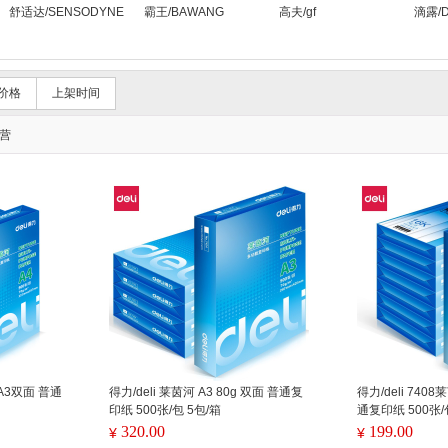
舒适达/SENSODYNE
霸王/BAWANG
高夫/gf
滴露/De
价格
上架时间
营
gA3双面 普通
得力/deli 莱茵河 A3 80g 双面 普通复
得力/deli 740
印纸 500张/包 5包/箱
通复印纸 500张/
320.00
199.00
¥
¥