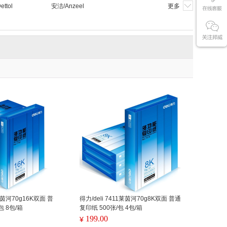
ttol
安洁/Anzeel
更多
8莱茵河70g16K双面 普
得力/deli 7411莱茵河70g8K双面 普通
包 8包/箱
复印纸 500张/包 4包/箱
199.00
¥