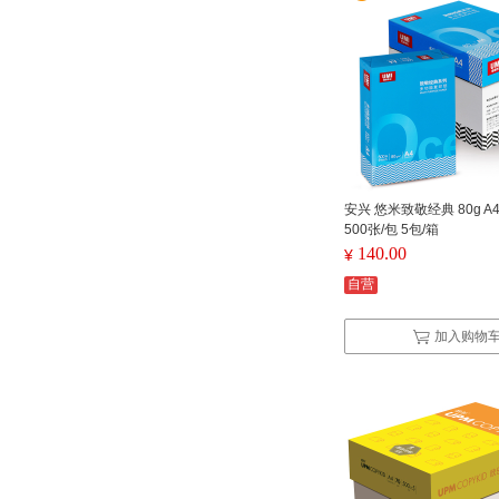
安兴 悠米致敬经典 80g A
500张/包 5包/箱
140.00
¥
自营
加入购物