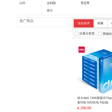
品牌：
达利园
雪花秀
得力
推广商品
综合排序
销量
仅显示有货
商城自
得力/deli 7406莱茵河70
复印纸 500张/包 5包/箱
290.00
¥