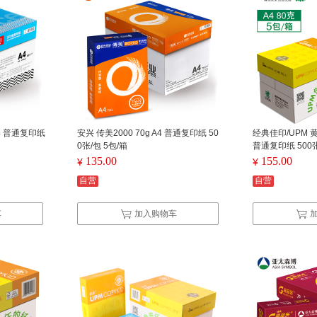
4 普通复印纸
安兴 传美2000 70g A4 普通复印纸 50
经典佳印/UPM 黄
0张/包 5包/箱
普通复印纸 500张
135.00
155.00
¥
¥
自营
自营
车
加入购物车