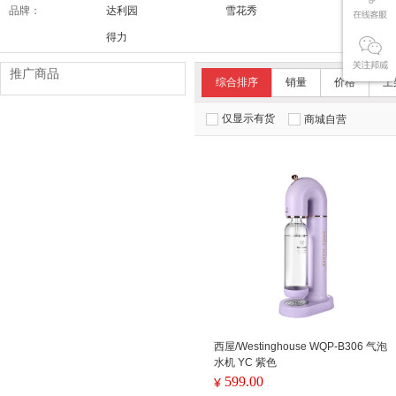
品牌：
达利园
雪花秀
舒适达/SE
得力
推广商品
综合排序
销量
价格
上
仅显示有货
商城自营
西屋/Westinghouse WQP-B306 气泡
水机 YC 紫色
599.00
¥