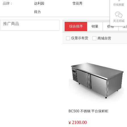
品牌：
达利园
雪花秀
舒适达/SE
得力
推广商品
综合排序
销量
价格
上
仅显示有货
商城自营
BC500 不锈钢 平台保鲜柜
2100.00
¥