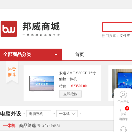
热门搜索：
文件夹
全部商品分类
首页
热卖
安道 AME-S30GE 75寸
推荐
触控一体机
特价：
￥23500.00
立即抢购
0
电脑外设
>
电脑整机
>
一体机
>
一体机
商品筛选
共
243
个商品