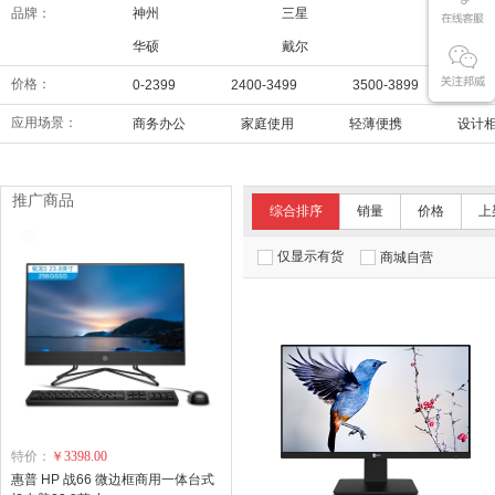
品牌：
神州
三星
华为
华硕
戴尔
联想
价格：
0-2399
2400-3499
3500-3899
39
应用场景：
商务办公
家庭使用
轻薄便携
设计
推广商品
综合排序
销量
价格
上
仅显示有货
商城自营
特价：
￥3398.00
惠普 HP 战66 微边框商用一体台式