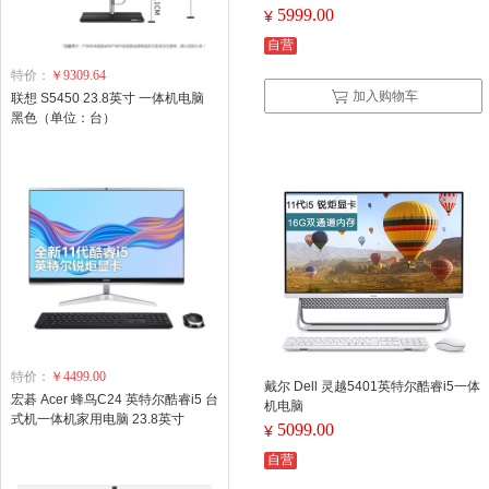
5999.00
¥
自营
特价：
￥9309.64
加入购物车
联想 S5450 23.8英寸 一体机电脑
黑色（单位：台）
特价：
￥4499.00
戴尔 Dell 灵越5401英特尔酷睿i5一体
宏碁 Acer 蜂鸟C24 英特尔酷睿i5 台
机电脑
式机一体机家用电脑 23.8英寸
5099.00
¥
自营