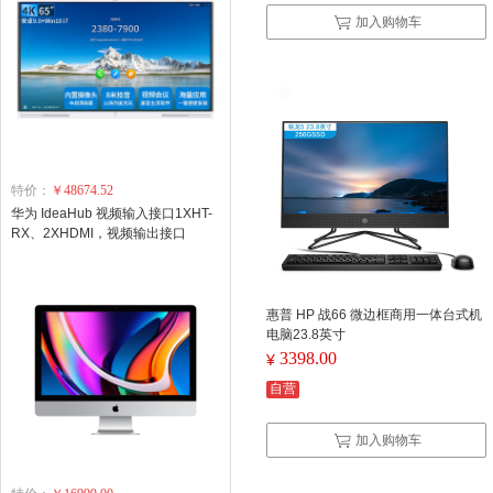
加入购物车
特价：
￥48674.52
华为 IdeaHub 视频输入接口1XHT-
RX、2XHDMI，视频输出接口
2XHDMI 交互式企业办公一体机 单
位：台
惠普 HP 战66 微边框商用一体台式机
电脑23.8英寸
3398.00
¥
自营
加入购物车