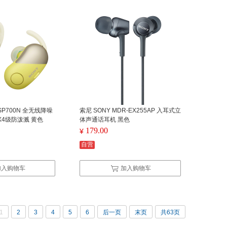
-SP700N 全无线降噪
索尼 SONY MDR-EX255AP 入耳式立
X4级防泼溅 黄色
体声通话耳机 黑色
179.00
¥
自营
加入购物车
加入购物车
1
2
3
4
5
6
后一页
末页
共63页