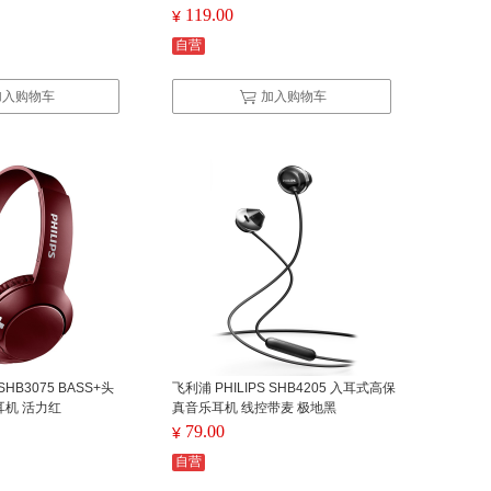
119.00
¥
自营
加入购物车
加入购物车
SHB3075 BASS+头
飞利浦 PHILIPS SHB4205 入耳式高保
机 活力红
真音乐耳机 线控带麦 极地黑
79.00
¥
自营