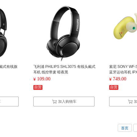
 头戴式有线旗
飞利浦 PHILIPS SHL3075 有线头戴式
索尼 SONY WF
耳机 线控带麦 暗夜黑
蓝牙运动耳机 IP
109.00
749.00
¥
¥
自营
自营
车
加入购物车
首页