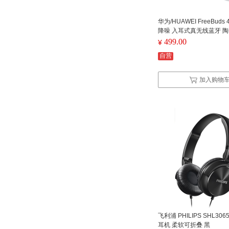
华为/HUAWEI FreeBuds
降噪 入耳式真无线蓝牙 
499.00
¥
自营
加入购物
飞利浦 PHILIPS SHL30
耳机 柔软可折叠 黑