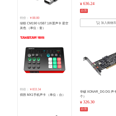
636.24
¥
自营
特价：
￥88.80
加入购物
绿联 CM190 USB7.1外置声卡 星空
灰色 （单位：套）
特价：
￥833.34
华硕 XONAR_DG DG 
得胜 MX1手机声卡 （单位：台）
个）
326.30
¥
自营