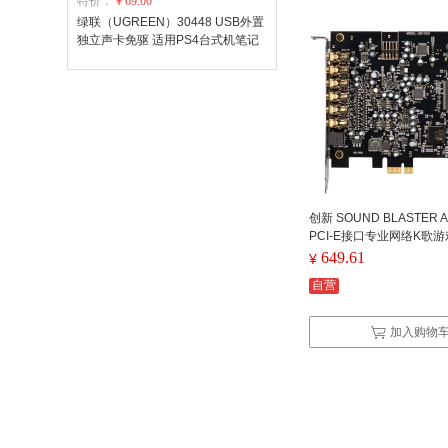
特价：
￥69.00
绿联（UGREEN）30448 USB外置
独立声卡免驱 适用PS4台式机笔记
本电脑连接3.5mm耳机麦克风音频
接口转换器线 白色（单位：个）
创新 SOUND BLASTER AU
PCI-E接口专业网络K歌
游戏音乐好伴侣
649.61
¥
自营
加入购物