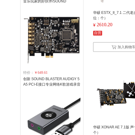
音乐玩家的好伙伴/SOUND
BLASTER X-FI SURROUND 5.1
PRO ）
华硕 ESTX_II_7.1 二
位：个）
2610.20
¥
自营
加入购物
特价：
￥649.61
创新 SOUND BLASTER AUDIGY 5
A5 PCI-E接口专业网络K歌游戏录音
声卡游戏音乐好伴侣
华硕 XONAR AE 7.1版
个）