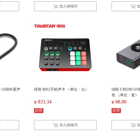
车
加入购物车
9 USB外置声
得胜 MX1手机声卡 （单位：台）
绿联 CM190 U
色 （单位：套）
833.34
88.80
¥
¥
自营
自营
车
加入购物车