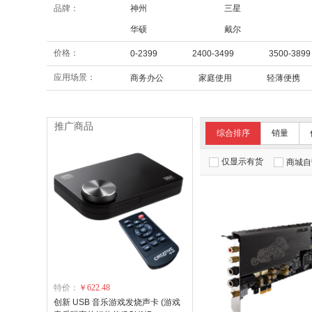
品牌：
神州
三星
华硕
戴尔
价格：
0-2399
2400-3499
3500-3899
应用场景：
商务办公
家庭使用
轻薄便携
推广商品
综合排序
销量
仅显示有货
商城自
特价：
￥622.48
创新 USB 音乐游戏发烧声卡 (游戏