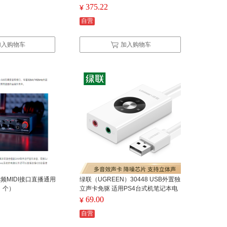
375.22
¥
自营
加入购物车
加入购物车
 音频MIDI接口直播通用
绿联（UGREEN）30448 USB外置独
：个）
立声卡免驱 适用PS4台式机笔记本电
脑连接3.5mm耳机麦克风音频接口转
69.00
¥
换器线 白色（单位：个）
自营