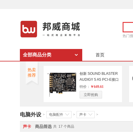
热门
全部商品分类
首页
热卖
创新 SOUND BLASTER
推荐
AUDIGY 5 A5 PCI-E接口
专业网络K歌游戏录音声
特价：
￥649.61
卡游戏音乐好伴侣
立即抢购
电脑外设
>
电脑配件
>
声卡
>
声卡
商品筛选
共
17
个商品