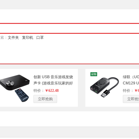
搜索：
文件夹
复印机
口罩
创新 USB 音乐游戏发烧
绿联（UG
声卡 (游戏音乐玩家的好
CM129
伙伴/SOUND BLASTER
（单位：
特价：
￥622.48
特价：
￥6
X-FI SURROUND 5.1
立即抢购
立即抢
PRO ）