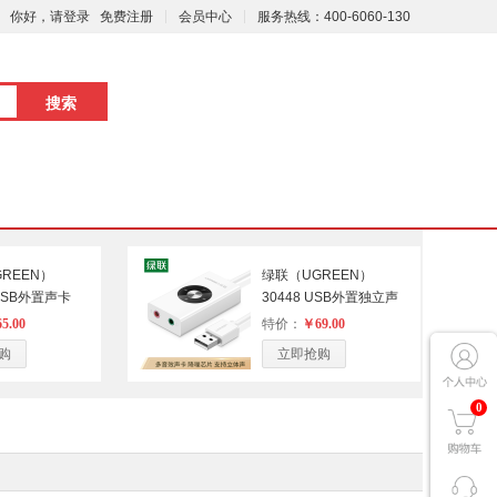
你好，请登录
免费注册
会员中心
服务热线：400-6060-130
REEN）
绿联（UGREEN）
 USB外置声卡
30448 USB外置独立声
个）
卡免驱 适用PS4台式机
5.00
特价：
￥69.00
笔记本电脑连接3.5mm
购
立即抢购
耳机麦克风音频接口转换
器线 白色（单位：个）
0