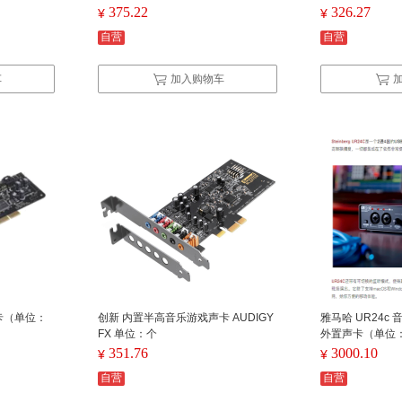
375.22
326.27
¥
¥
自营
自营
车
加入购物车
声卡（单位：
创新 内置半高音乐游戏声卡 AUDIGY
雅马哈 UR24c
FX 单位：个
外置声卡（单位
351.76
3000.10
¥
¥
自营
自营