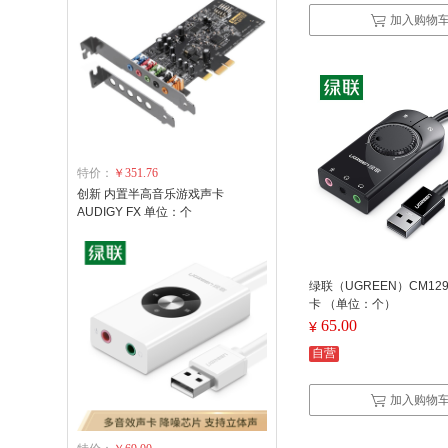
加入购物
特价：
￥351.76
创新 内置半高音乐游戏声卡
AUDIGY FX 单位：个
绿联（UGREEN）CM12
卡 （单位：个）
65.00
¥
自营
加入购物