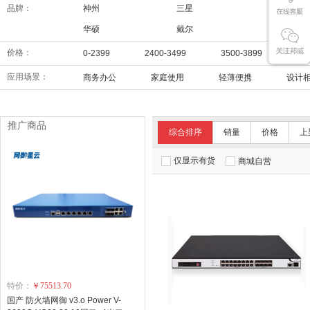
品牌：
神州
三星
华为
华硕
戴尔
联想
价格：
0-2399
2400-3499
3500-3899
39
应用场景：
商务办公
家庭使用
轻薄便携
设计
推广商品
综合排序
销量
价格
上
仅显示有货
商城自营
特价：
￥75513.70
国产 防火墙网御 v3.o Power V-