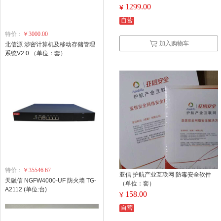
1299.00
¥
自营
特价：
￥3000.00
加入购物车
北信源 涉密计算机及移动存储管理
系统V2.0 （单位：套）
特价：
￥35546.67
亚信 护航产业互联网 防毒安全软件
天融信 NGFW4000-UF 防火墙 TG-
（单位：套）
A2112 (单位:台)
158.00
¥
自营