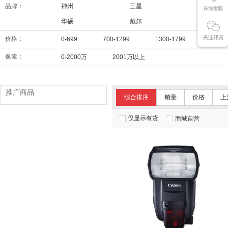
品牌：
神州
三星
华为
华硕
戴尔
联想
价格：
0-699
700-1299
1300-1799
1800
像素：
0-2000万
2001万以上
推广商品
综合排序
销量
价格
上
仅显示有货
商城自营