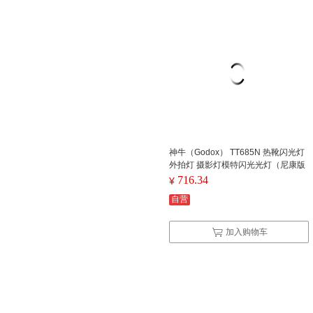
神牛（Godox） TT685N 热靴闪光灯
外拍灯 摄影灯模特闪光光灯（尼康版
） 单位：个
716.34
¥
自营
加入购物车