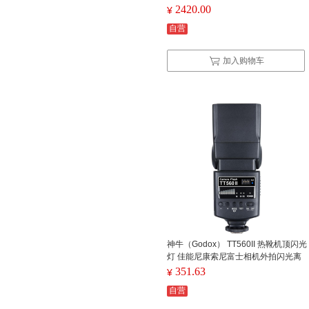
2420.00
¥
自营
加入购物车
神牛（Godox） TT560II 热靴机顶闪光
灯 佳能尼康索尼富士相机外拍闪光离
机热靴闪光灯 通用型 （带引闪器） 单
351.63
¥
位：个
自营