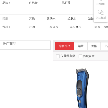
品牌：
自然堂
雪花秀
兰芝
类别：
其他
紧肤水
柔肤水
洁肤水
价格：
0-99
100-399
400-999
1000-1999
推广商品
综合排序
销量
价格
上
仅显示有货
商城自营