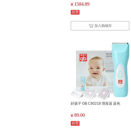
眼器
1584.89
¥
自营
加入购物车
好孩子 GB C80218 理发器 蓝色
89.00
¥
自营