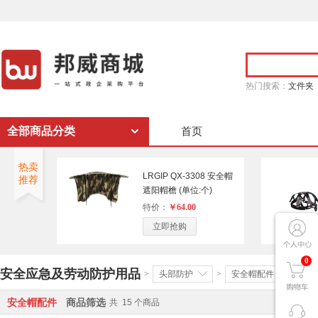
热门搜索：
文件夹
全部商品分类
首页
热卖
LRGIP QX-3308 安全帽
推荐
遮阳帽檐 (单位:个)
特价：
￥64.00
立即抢购
0
安全应急及劳动防护用品
>
头部防护
>
安全帽配件
>
安全帽配件
商品筛选
共
15
个商品