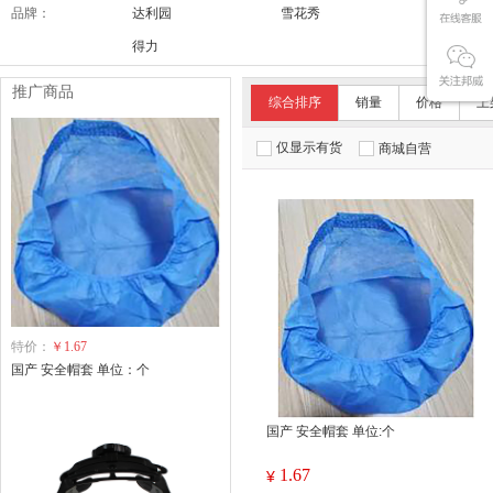
品牌：
达利园
雪花秀
舒适达/SE
得力
推广商品
综合排序
销量
价格
上
仅显示有货
商城自营
特价：
￥1.67
国产 安全帽套 单位：个
国产 安全帽套 单位:个
1.67
¥