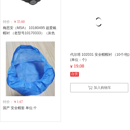
特价：
￥35.60
梅思安（MSA） 10180495 超爱戴
帽衬 （老型号10170333）（灰色
针织布吸汗带、涤纶顶带、用于PE
帽壳） (单位：个)
代尔塔 102031 安全帽帽衬 （10个/包)
(单位：个)
19.08
¥
自营
加入购物车
特价：
￥1.67
国产 安全帽套 单位:个