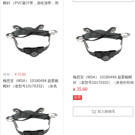
帽衬 （PVC吸汗带，涤纶顶带，用
于PE帽壳)原10166720 (单位：个)
特价：
￥35.60
梅思安（MSA） 10180494 超爱戴帽
梅思安（MSA） 10180494 超爱戴
衬 （老型号10170332）（灰色针织布
帽衬 （老型号10170332）（灰色
吸汗带、尼龙顶带用于ABS帽壳） (单
35.60
¥
针织布吸汗带、尼龙顶带用于ABS
位：个)
帽壳） (单位：个)
自营
加入购物车