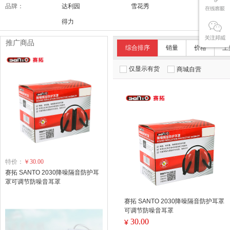
品牌：
达利园
雪花秀
舒适达/SE
得力
推广商品
综合排序
销量
价格
上
仅显示有货
商城自营
特价：
￥30.00
赛拓 SANTO 2030降噪隔音防护耳
罩可调节防噪音耳罩
赛拓 SANTO 2030降噪隔音防护耳罩
可调节防噪音耳罩
30.00
¥