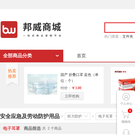
热门搜索：
文件夹
全部商品分类
首页
热卖
国产 折叠口罩 蓝色（单
推荐
位：个）
特价：
￥3.00
立即抢购
0
安全应急及劳动防护用品
>
听力防护
>
电子耳罩
>
电子耳罩
商品筛选
共
2
个商品