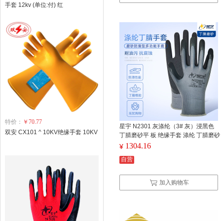
手套 12kv (单位:付) 红
特价：
￥70.77
星宇 N2301 灰涤纶（3# 灰）浸黑色
双安 CX101 ^ 10KV绝缘手套 10KV
丁腈磨砂平 板 绝缘手套 涤纶 丁腈磨砂
防滑手套 13针
1304.16
¥
自营
加入购物车