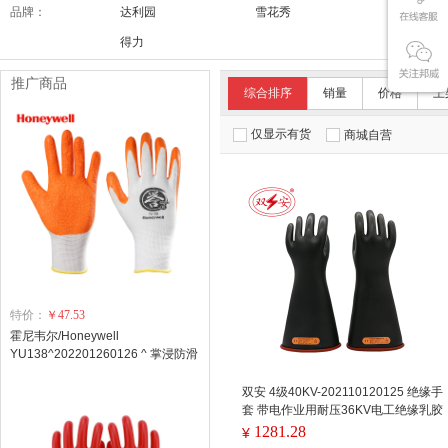
品牌：
达利园
雪花秀
舒适达/SE
得力
推广商品
综合排序
销量
价格
上
仅显示有货
商城自营
特价：
￥47.53
霍尼韦尔/Honeywell
YU138^202201260126 ^ 掌浸防滑
天然乳胶防护工作手套 10副/包
双安 4级40KV-202110120125 绝缘手
套 带电作业用耐压36KV电工绝缘乳胶
手套 1双装
1281.28
¥