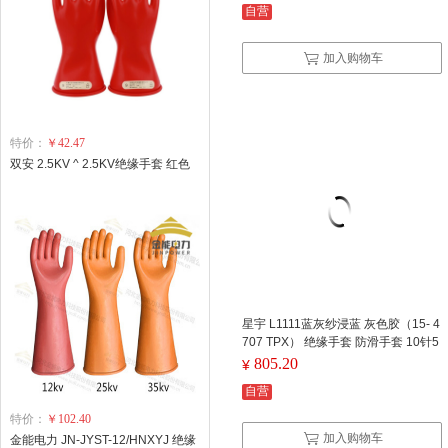
自营
加入购物车
特价：
￥42.47
双安 2.5KV ^ 2.5KV绝缘手套 红色
星宇 L1111蓝灰纱浸蓝 灰色胶（15- 4
707 TPX） 绝缘手套 防滑手套 10针5
股 细涤棉乳 胶核桃纹
805.20
¥
自营
特价：
￥102.40
加入购物车
金能电力 JN-JYST-12/HNXYJ 绝缘