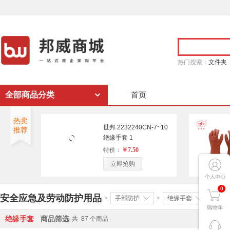
热门搜索：
文件夹
全部商品分类
首页
热卖
世邦 2232240CN-7~10
推荐
绝缘手套 1
特价：
￥7.50
立即抢购
0
安全应急及劳动防护用品
>
手部防护
>
绝缘手套
>
绝缘手套
商品筛选
共
87
个商品