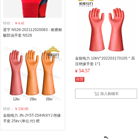
特价：
￥4.41
星宇 N528-202112020083 - 耐磨耐
酸防油手套 N528
金能电力 10kV^202203170105 ^ 高
压绝缘手套 1*1
54.57
¥
自营
加入购物车
特价：
￥336.00
金能电力 JN-JYST-25/HNXYJ 绝缘
手套 25kv (单位:付) 橙