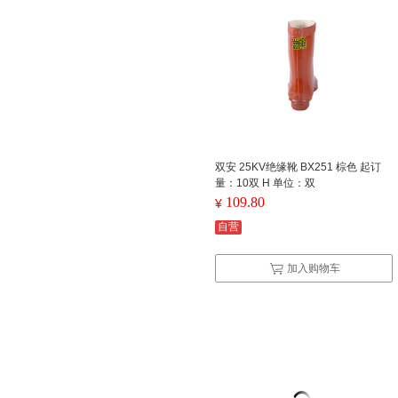
双安 25KV绝缘靴 BX251 棕色 起订
量：10双 H 单位：双
109.80
¥
自营
加入购物车