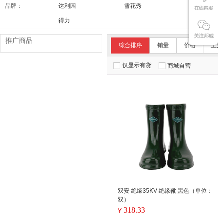
品牌：
达利园
雪花秀
舒适达/SE
得力
推广商品
综合排序
销量
价格
上
仅显示有货
商城自营
双安 绝缘35KV 绝缘靴 黑色（单位：
双）
318.33
¥