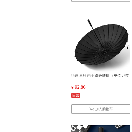
恒通 直杆 雨伞 颜色随机 （单位：把）
92.86
¥
自营
加入购物车