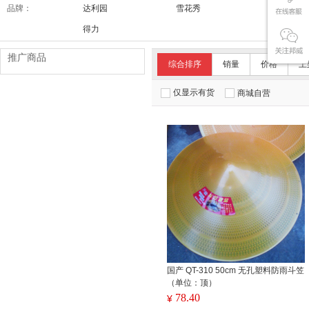
品牌：
达利园
雪花秀
舒适达/SE
得力
推广商品
综合排序
销量
价格
上
仅显示有货
商城自营
国产 QT-310 50cm 无孔塑料防雨斗笠
（单位：顶）
78.40
¥