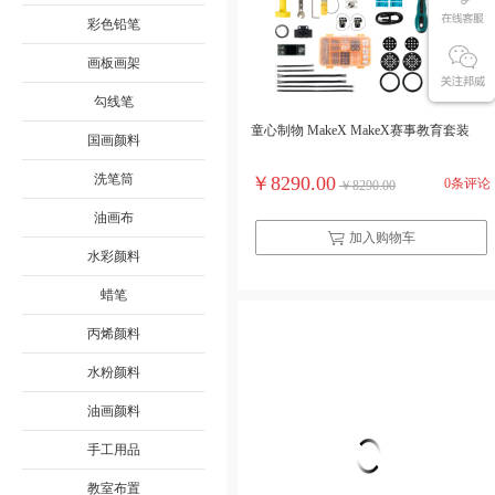
彩色铅笔
画板画架
勾线笔
童心制物 MakeX MakeX赛事教育套装
国画颜料
洗笔筒
￥8290.00
0条评论
￥8290.00
油画布
加入购物车
水彩颜料
蜡笔
丙烯颜料
水粉颜料
油画颜料
手工用品
教室布置