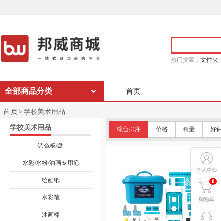
热门搜索：
文件夹
全部商品分类
首页
首页>
学校美术用品
学校美术用品
综合排序
价格
销量
好
调色板/盘
水彩/水粉/油画专用笔
绘画纸
0
水彩笔
油画棒