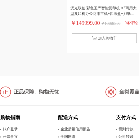
汉光联创 彩色国产智能复印机 A3商用大
型复印机办公商用主机+四纸盒+排纸处
理器 HGFC5556S
￥149999.00
0条评论
￥166665.00
加入购物车
购物指南
配送方式
支付方式
账户登录
企业质量信用报告
货到付款
开票事宜
全国网络
公司转账