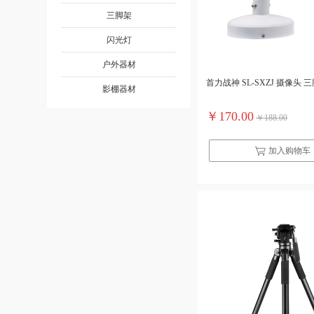
三脚架
闪光灯
户外器材
首力战神 SL-SXZJ 摄像头 
影棚器材
￥170.00
￥188.00
加入购物车