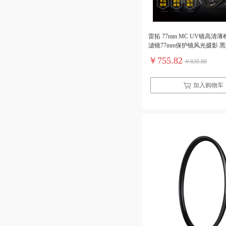
雷拓 77mm MC UV镜高清
滤镜77mm保护镜风光摄影 
个）
￥755.82
￥839.80
加入购物车