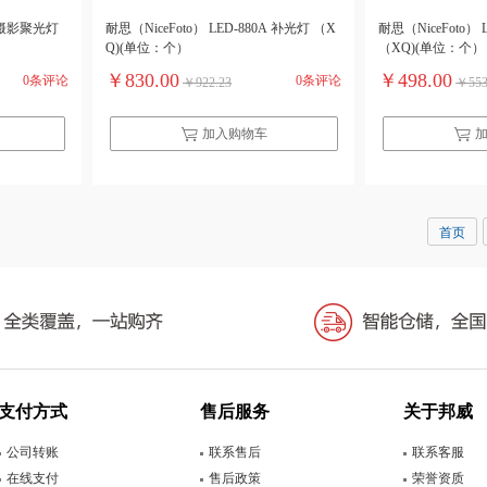
0B摄影聚光灯
耐思（NiceFoto） LED-880A 补光灯 （X
耐思（NiceFoto） LR-480
Q)(单位：个）
（XQ)(单位：个）
￥830.00
￥498.00
0条评论
0条评论
￥922.23
￥553
加入购物车
首页
支付方式
售后服务
关于邦威
公司转账
联系售后
联系客服
在线支付
售后政策
荣誉资质