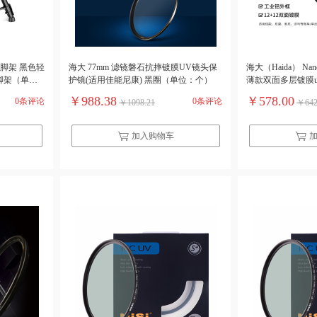
 三脚架 黑色轻
海大 77mm 滤镜磐石抗摔镀膜UV镜头保
海大（Haida） Na
脚架（单
护镜(适用佳能尼康) 黑圈（单位：个）
薄款双面多层镀膜uv
(单位：个）
￥988.38
￥578.00
0条评论
0条评论
￥1098.21
￥642
加入购物车