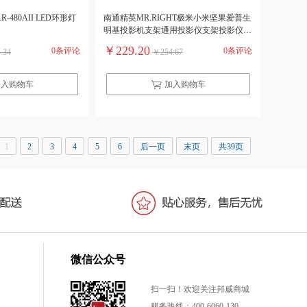
AII LED环形灯
南通精英MR.RIGHT极米小米坚果爱普生
明基投影机支架通用投影仪支架投影仪落
地支架三腿支架（高180CM）（单位：
￥229.20
0条评论
0条评论
.34
￥254.67
架）
加入购物车
加入购物车
1
2
3
4
5
6
后一页
末页
共39页
微信公众号
扫一扫！欢迎关注邦威商城
服务热线：400-6060-130