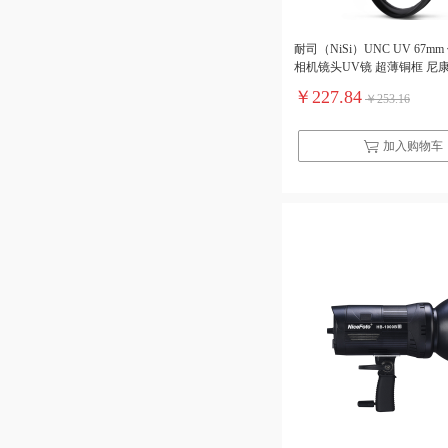
耐司（NiSi）UNC UV 67m
相机镜头UV镜 超薄铜框 尼
滤光镜（单位：个）
￥227.84
￥253.16
加入购物车