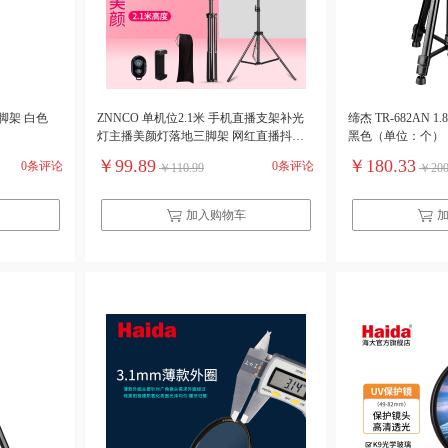
三脚架 白色
ZNNCO 单机位2.1米 手机直播支架补光
缔杰 TR-682AN
灯主播美颜灯落地三脚架 网红直播抖音
黑色（单位：个）
快手网课考研复试拍摄录制设备 蓝牙遥
￥99.89
￥180.33
0条评论
0条评论
￥110.99
￥200
控+美颜灯+360°云台+收纳袋 自由升降
（单位：套）黑色
加入购物车