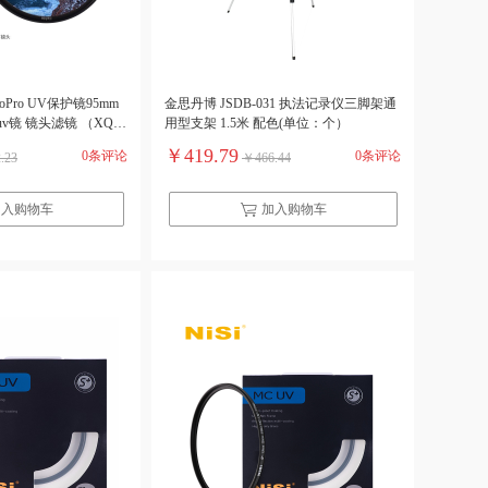
noPro UV保护镜95mm
金思丹博 JSDB-031 执法记录仪三脚架通
镜 镜头滤镜 （XQ)
用型支架 1.5米 配色(单位：个）
￥419.79
0条评论
0条评论
.23
￥466.44
加入购物车
加入购物车