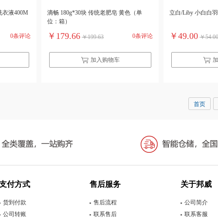
衣液400M
滴畅 180g*30块 传统老肥皂 黄色（单
立白/Liby 小白白
位：箱）
￥179.66
￥49.00
0条评论
0条评论
￥199.63
￥54.0
加入购物车
首页
支付方式
售后服务
关于邦威
货到付款
售后流程
公司简介
公司转账
联系售后
联系客服