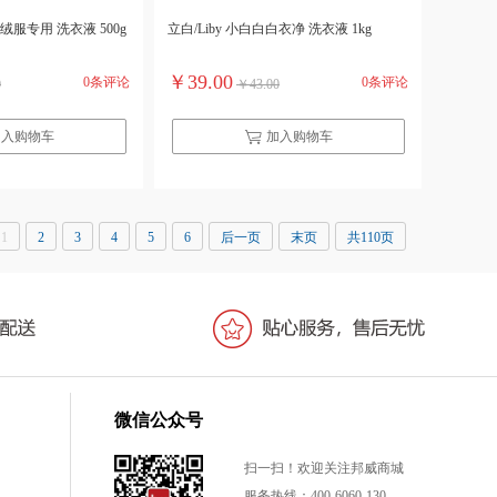
羽绒服专用 洗衣液 500g
立白/Liby 小白白白衣净 洗衣液 1kg
￥39.00
0条评论
0条评论
0
￥43.00
加入购物车
加入购物车
1
2
3
4
5
6
后一页
末页
共110页
微信公众号
扫一扫！欢迎关注邦威商城
服务热线：400-6060-130