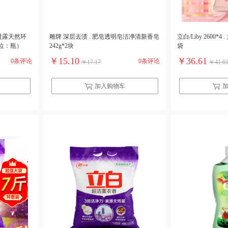
衣液凝露天然环
雕牌 深层去渍 . 肥皂透明皂洁净清新香皂
立白/Liby 2600*4
位：瓶）
242g*2块
袋
￥15.10
￥36.61
0条评论
0条评论
￥17.17
￥41.6
加入购物车