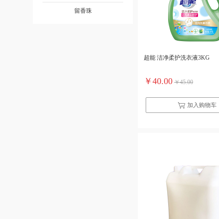
留香珠
超能 洁净柔护洗衣液3KG
￥40.00
￥45.00
加入购物车