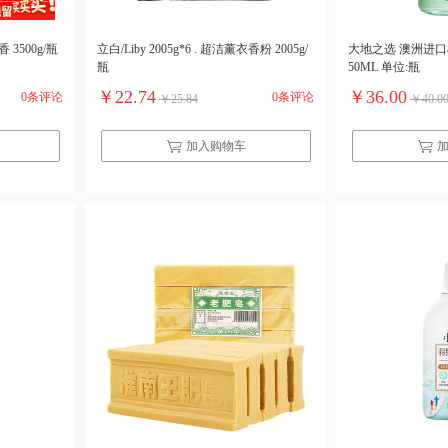
香 3500g/瓶
立白/Liby 2005g*6 . 超洁薰衣香粉 2005g/
大地之选 澳洲进
瓶
50ML 单位:瓶
￥22.74
￥36.00
0条评论
0条评论
￥25.84
￥40.0
加入购物车