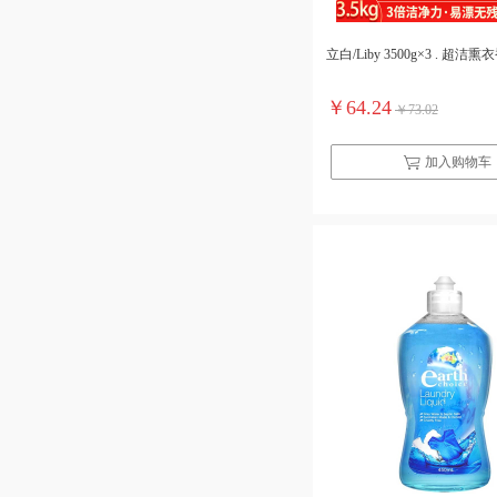
立白/Liby 3500g×3 . 超洁熏衣
￥64.24
￥73.02
加入购物车