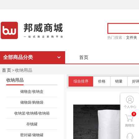
热门搜索：
文件夹
全部商品分类
首页
首页>
收纳用品
收纳用品
综合排序
价格
销量
好
储物盒/收纳盒
储物袋/购物袋
收纳篮/收纳桶/收纳箱
0
存钱罐
密封罐/储物罐