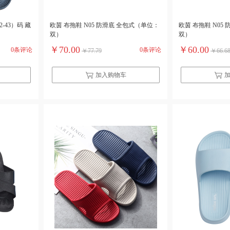
-43）码 藏
欧茵 布拖鞋 N05 防滑底 全包式（单位：
欧茵 布拖鞋 N05
双）
双）
￥70.00
￥60.00
0条评论
0条评论
￥77.79
￥66.6
加入购物车