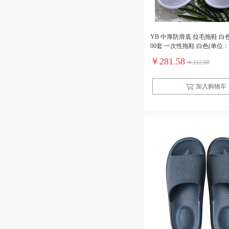
YB 中厚防滑底 拉毛拖鞋 白
00套 一次性拖鞋 白色(单位
￥281.58
￥312.88
加入购物车