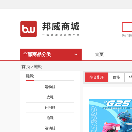
热门
全部商品分类
首页
首页>
鞋靴
鞋靴
综合排序
价格
运动鞋
皮鞋
休闲鞋
拖鞋
运动鞋