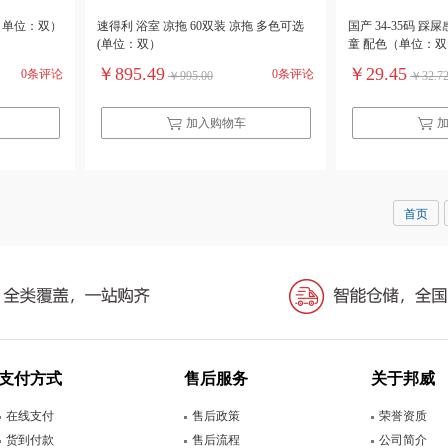
底（单位：双）
速得利 浴室 凉拖 60双装 凉拖 多色可选
国产 34-35码 
(单位：双）
童 配色（单位：双
￥895.49
￥29.45
0条评论
0条评论
￥995.00
￥32.7
加入购物车
首页
支付方式
售后服务
关于邦威
在线支付
售后政策
荣誉资质
货到付款
售后流程
公司简介