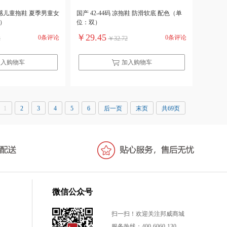
踩屎感儿童拖鞋 夏季男童女
国产 42-44码 凉拖鞋 防滑软底 配色（单
）
位：双）
￥29.45
0条评论
0条评论
2
￥32.72
加入购物车
加入购物车
1
2
3
4
5
6
后一页
末页
共69页
微信公众号
扫一扫！欢迎关注邦威商城
服务热线：400-6060-130