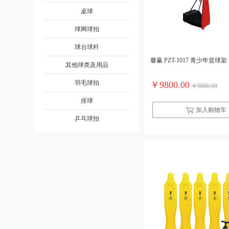
桌球
球网球拍
球台球杆
馨赢 PZT-1017 青少年篮球架
其他球类及用品
羽毛球拍
￥9800.00
￥9800.00
排球
加入购物车
乒乓球拍