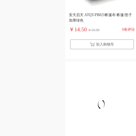
安天启天 ATQT-PB021帐篷布 帐篷/垫子
加厚绿色
￥14.50
0条评论
￥16.00
加入购物车