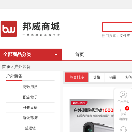
热门搜索：
文件夹
全部商品分类
首页
首页>
户外装备
户外装备
综合排序
价格
销量
好
野炊用品
帐篷/垫子
便携桌椅
0
睡袋/吊床
望远镜