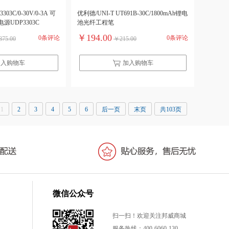
303C/0-30V/0-3A 可
优利德/UNI-T UT691B-30C/1800mAh锂电
UDP3303C
池光纤工程笔
￥194.00
0条评论
0条评论
75.00
￥215.00
加入购物车
加入购物车
1
2
3
4
5
6
后一页
末页
共103页
微信公众号
扫一扫！欢迎关注邦威商城
服务热线：400-6060-130