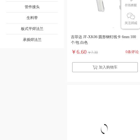
管件接头
生料带
板式平焊法兰
吉菲达 JF-XK06 圆形钢钉线卡 6mm 100
承插焊法兰
个/包 白色
￥6.60
0条评论
￥7.30
加入购物车