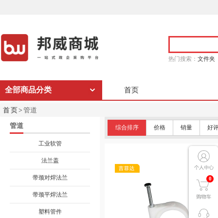
热门搜索：
文件夹
全部商品分类
首页
首页>
管道
管道
综合排序
价格
销量
好
工业软管
法兰盖
带颈对焊法兰
0
带颈平焊法兰
塑料管件