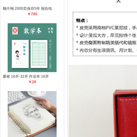
顺仟翊 2000页保存5年 报告纸
￥700
夏铭 16开-32开 作业本 16开
￥28