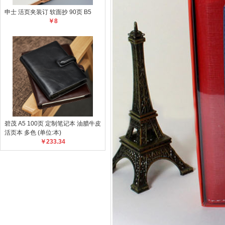
申士 活页夹装订 软面抄 90页 B5
￥8
碧茂 A5 100页 定制笔记本 油腊牛皮
活页本 多色 (单位:本)
￥233.34