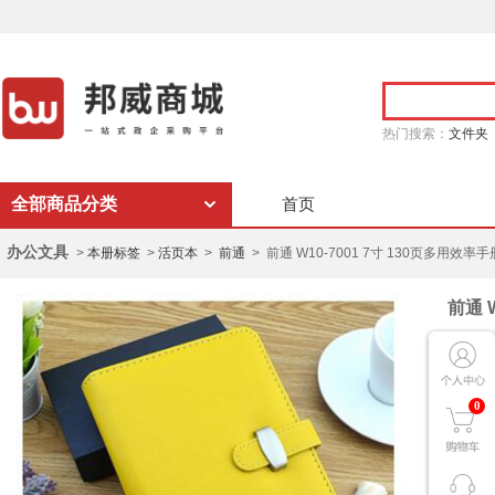
热门搜索：
文件夹
全部商品分类
首页
办公文具
>
本册标签
>
活页本
>
前通
> 前通 W10-7001 7寸 130页多用
前通 
商 城
0
品 
商品
服 