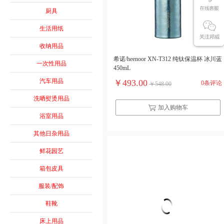
厨具
生活用纸
收纳用品
希诺/heenoor XN-T312 纯钛保温杯 冰川蓝
一次性用品
450mL
汽车用品
￥493.00
0条评论
￥548.00
洗晒熨烫用品
加入购物车
浴室用品
其他日杂用品
鲜花园艺
箱包皮具
服装/配饰
鞋靴
床上用品