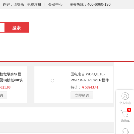
你好，请登录
免费注册
会员中心
服务热线：400-6060-130
圆柱墩墩身钢模
国电南自 WBKQO1C-
梁钢模板/0#块
PWR.A-A . POWER模件
撞护栏模板 特殊
1个/件
821.00
特价：
￥50943.41
 圆柱墩墩身钢
购
立即抢购
系梁钢模板/0#
防撞护栏模板
0