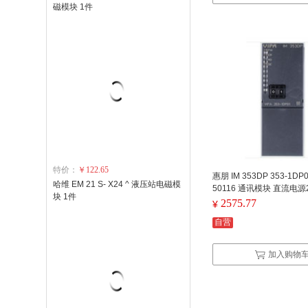
磁模块 1件
特价：
￥122.65
惠朋 IM 353DP 353-1DP0
哈维 EM 21 S- X24 ^ 液压站电磁模
50116 通讯模块 直流电源
块 1件
2575.77
¥
自营
加入购物