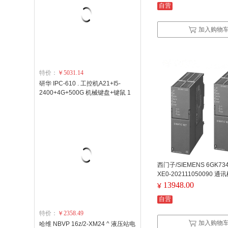
自营
加入购物
特价：
￥5031.14
研华 IPC-610 . 工控机A21+I5-
2400+4G+500G 机械键盘+键鼠 1
台/箱
西门子/SIEMENS 6GK734
XE0-202111050090 通
7343-1EX30-0XE0） 
13948.00
¥
343-1
自营
特价：
￥2358.49
加入购物
哈维 NBVP 16z/2-XM24 ^ 液压站电