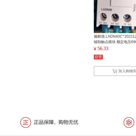
施耐德 LADN40C^202112
辅助触点模块 额定电压69
56.33
¥
自营
加入购物