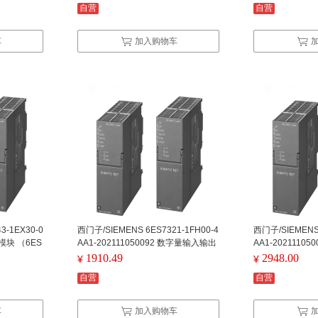
自营
自营
车
加入购物车
3-1EX30-0
西门子/SIEMENS 6ES7321-1FH00-4
西门子/SIEMENS 
讯模块 （6ES
AA1-202111050092 数字量输入输出
AA1-2021110
通信处理器CP
模块 （6ES7321-1FH00-0AA0） SM
模块 （6ES7322
1910.49
2948.00
¥
¥
321 16x AC120V/230V ，带连接器
322 16xREL. 
自营
自营
车
加入购物车