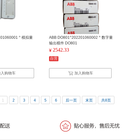
201060001 ^ 模拟量
ABB DO801^202201060002 ^ 数字量
输出模件 DO801
2542.33
¥
自营
加入购物车
加入购物车
1
2
3
4
5
6
后一页
末页
共8页