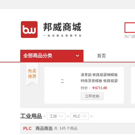
热门
全部商品分类
首页
热卖
凌誉勋 铁路箱梁钢模板
推荐
特殊异形模板 铁路箱梁
钢模板
特价：
￥6711.00
立即抢购
工业用品
>
工控
>
PLC
>
PLC
商品筛选
共
145
个商品