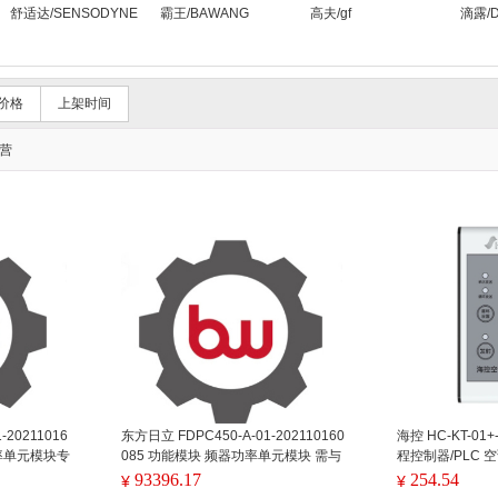
舒适达/SENSODYNE
霸王/BAWANG
高夫/gf
滴露/De
价格
上架时间
营
-20211016
东方日立 FDPC450-A-01-202110160
海控 HC-KT-01+
功率单元模块专
085 功能模块 频器功率单元模块 需与
程控制器/PLC
术需要
专用技术包FDPC450-A-011配套使用
工作电压DC5V,
93396.17
254.54
¥
¥