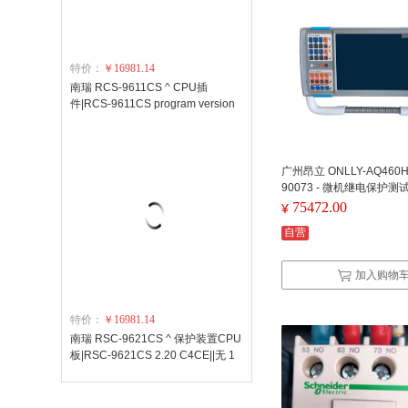
特价：
￥16981.14
南瑞 RCS-9611CS ^ CPU插
件|RCS-9611CS program version
:96-v1.0 9611cs v2.21|| 1件
广州昂立 ONLLY-AQ460HF
90073 - 微机继电保护
模块输出频率范围：10-10
75472.00
¥
辨率：0.001 Hz 整机尺寸
自营
00mm×380mm(长×宽×高
加入购物
特价：
￥16981.14
南瑞 RSC-9621CS ^ 保护装置CPU
板|RSC-9621CS 2.20 C4CE||无 1
件