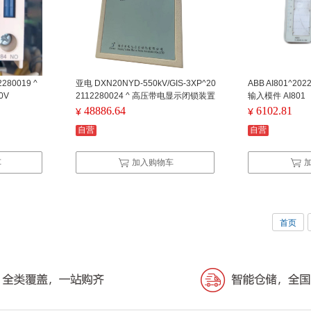
280019 ^
亚电 DXN20NYD-550kV/GIS-3XP^20
ABB AI801^202
0V
2112280024 ^ 高压带电显示闭锁装置
输入模件 AI801
装置电源AC220V/DC220V/DC110V
48886.64
6102.81
¥
¥
自营
自营
车
加入购物车
首页