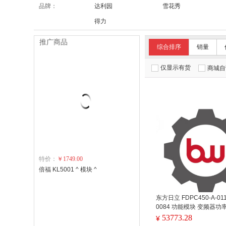
品牌：
达利园
雪花秀
得力
推广商品
综合排序
销量
仅显示有货
商城自
特价：
￥1749.00
倍福 KL5001 ^ 模块 ^
东方日立 FDPC450-A-011
0084 功能模块 变频器
用技术包 满足现场设备技
53773.28
¥