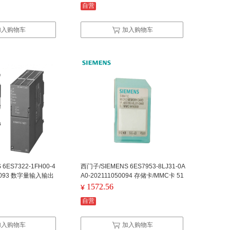
自营
加入购物车
加入购物车
6ES7322-1FH00-4
西门子/SIEMENS 6ES7953-8LJ31-0A
50093 数字量输入输出
A0-202111050094 存储卡/MMC卡 51
-1HH01-0AA0） SM
2KB
1572.56
¥
AC120/230V，带连接器
自营
加入购物车
加入购物车