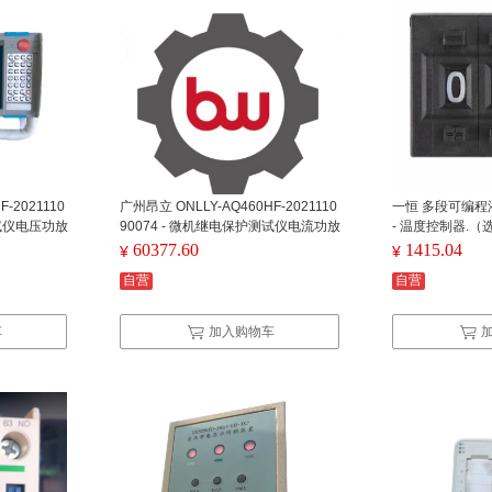
-2021110
广州昂立 ONLLY-AQ460HF-2021110
一恒 多段可编程液晶
测试仪电压功放
90074 - 微机继电保护测试仪电流功放
- 温度控制器.（选
00Hz；分
模块 ONLLY-AQ460HF主机配套测试
60377.60
1415.04
¥
¥
：390mm×2
软件∪盘、测试导线等
自营
自营
)
车
加入购物车