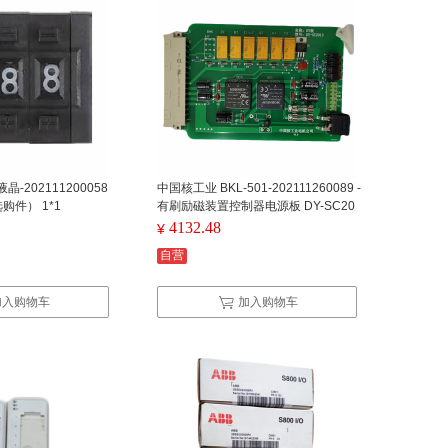
-202111200058
中国核工业 BKL-501-202111260089 -
购件） 1*1
有刷励磁装置控制器电源板 DY-SC20
18
4132.48
¥
自营
加入购物车
加入购物车