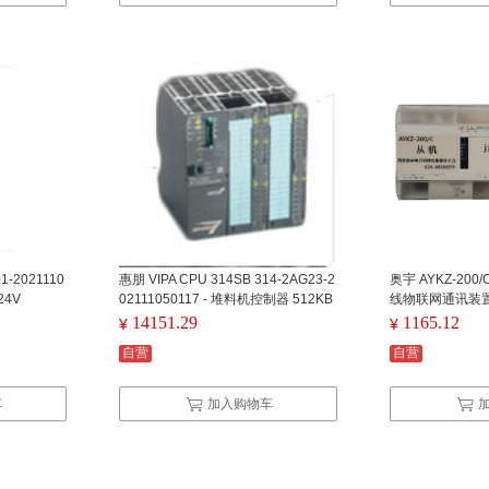
1-2021110
惠朋 VIPA CPU 314SB 314-2AG23-2
奥宇 AYKZ-200/C
24V
02111050117 - 堆料机控制器 512KB
线物联网通讯装置 
1MB
65V
14151.29
1165.12
¥
¥
自营
自营
车
加入购物车