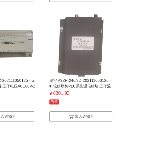
-202111050125 - 无
奥宇 AYZH-240/2D-202111050126 -
工作电压AC100V-2
叶轮给煤机PLC系统通信模块 工作温
度:-25℃-70℃
8301.93
¥
自营
加入购物车
加入购物车