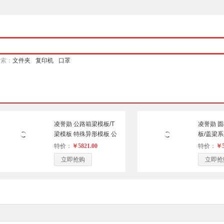
搜索：
文件夹
复印机
口罩
凌誉勋 公路箱梁模板/T
凌誉勋 
梁模板 特殊异形模板 公
板/盖梁系
路箱梁模板/T梁模板
模板/防
特价：
￥5821.00
特价：
￥5
异形模板
立即抢购
立即抢
模板/盖梁
块模板/