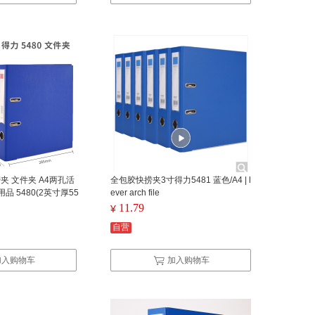
劳夹 文件夹 A4两孔活
全包胶快捞夹3寸得力5481 蓝色/A4 | l
品 5480(2英寸厚55
ever arch file
装 （单位：个）
11.79
¥
自营
加入购物车
加入购物车