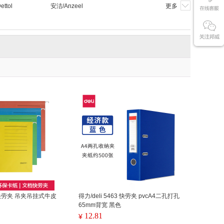
ttol
安洁/Anzeel
更多
68 快劳夹 吊夹吊挂式牛皮
得力/deli 5463 快劳夹 pvcA4二孔打孔
65mm背宽 黑色
12.81
¥