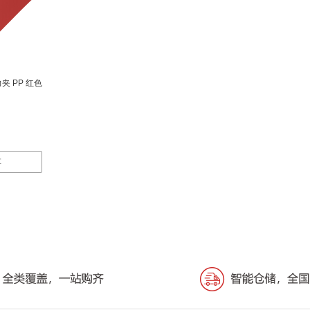
力夹 PP 红色
车