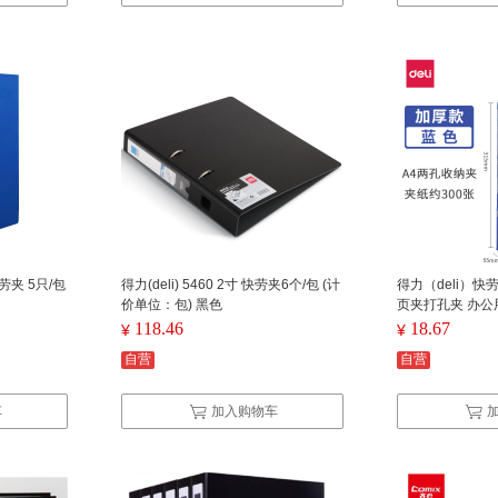
快劳夹 5只/包
得力(deli) 5460 2寸 快劳夹6个/包 (计
得力（deli）快
价单位：包) 黑色
页夹打孔夹 办公用
mm) 蓝色 单个
118.46
18.67
¥
¥
自营
自营
车
加入购物车