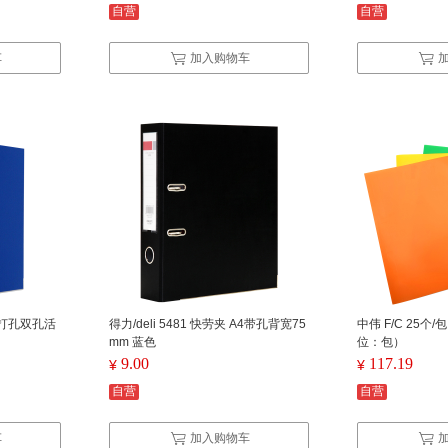
自营
自营
车
加入购物车
A4打孔双孔活
得力/deli 5481 快劳夹 A4带孔背宽75
中伟 F/C 25个
mm 蓝色
位：包）
9.00
117.19
¥
¥
自营
自营
车
加入购物车