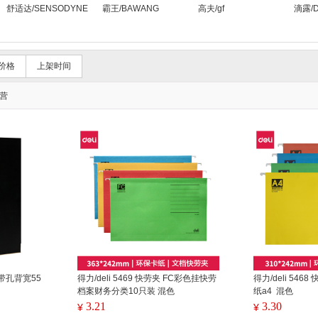
舒适达/SENSODYNE
霸王/BAWANG
高夫/gf
滴露/De
价格
上架时间
营
A4带孔背宽55
得力/deli 5469 快劳夹 FC彩色挂快劳
得力/deli 54
档案财务分类10只装 混色
纸a4 混色
3.21
3.30
¥
¥