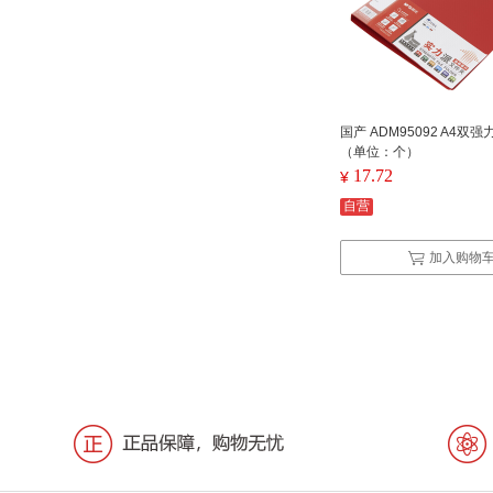
国产 ADM95092 A4双强
（单位：个）
17.72
¥
自营
加入购物