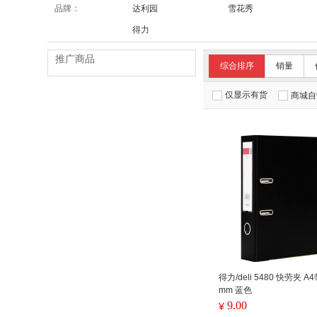
品牌：
达利园
雪花秀
得力
推广商品
综合排序
销量
仅显示有货
商城自
得力/deli 5480 快劳夹 
mm 蓝色
9.00
¥