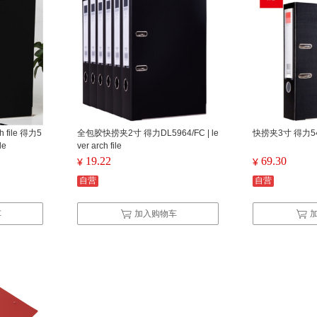
 file 得力5
全包胶快捞夹2寸 得力DL5964/FC | le
快捞夹3寸 得力5481 
le
ver arch file
19.22
69.30
¥
¥
自营
自营
车
加入购物车