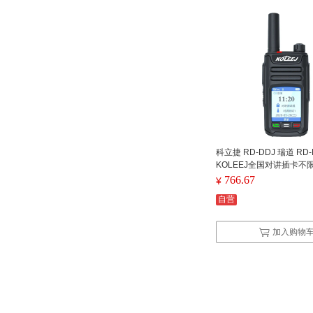
科立捷 RD-DDJ 瑞道 RD
KOLEEJ全国对讲插卡不
通50km全网通（免费版
766.67
¥
个） (单位：个)
自营
加入购物