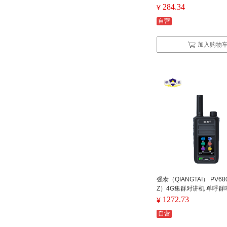
284.34
¥
自营
加入购物
强泰（QIANGTAI） PV68
Z）4G集群对讲机 单呼群
不限距离 实时定位 黑色(
1272.73
¥
自营