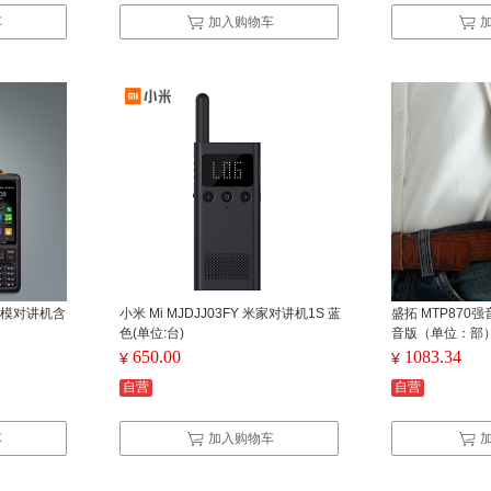
车
加入购物车
三模对讲机含
小米 Mi MJDJJ03FY 米家对讲机1S 蓝
盛拓 MTP870强
色(单位:台)
音版（单位：部
650.00
1083.34
¥
¥
自营
自营
车
加入购物车