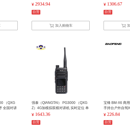
2934.94
1306.67
¥
¥
自营
自营
车
加入购物车
00 （QXG
强泰（QIANGTAI） PG3000 （QXG
宝锋 BM-X6 
呼 全国对讲
Z）4G加模拟双模对讲机 实时定位 单
手持台户外自驾
单位：台）
呼群呼 公网模拟互转 黑色(单位：台）
1643.36
226.84
¥
¥
自营
自营