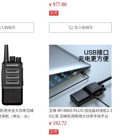
不限距离 黑色(单位：台）
977.86
¥
自营
加入购物车
加入购物车
商用民用专业大功率宝峰
宝锋 BF-888S PLUS 强化版对讲机1-1
对讲机（单位：台）
0公里 宝峰民用商用大功率手持手台
【两只装】（单位：套）
192.72
¥
自营