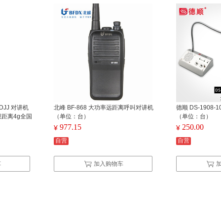
-DJJ 对讲机
北峰 BF-868 大功率远距离呼叫对讲机
德顺 DS-1908
限距离4g全国
（单位：台）
（单位：台）
）（单位：
977.15
250.00
¥
¥
自营
自营
车
加入购物车