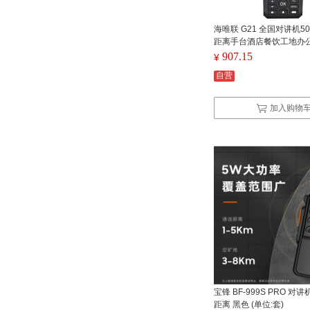
海唯联 G21 全国对讲机5
距离手台酒店餐饮工地办
车队手台（单位：台）
907.15
¥
自营
加入购物
宝锋 BF-999S PRO 对
距离 黑色 (单位:套)