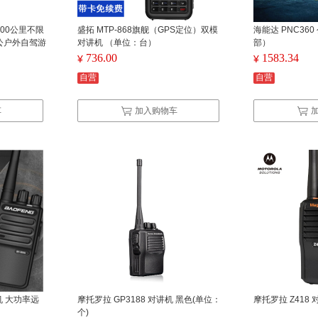
000公里不限
盛拓 MTP-868旗舰（GPS定位）双模
海能达 PNC36
公户外自驾游
对讲机 （单位：台）
部）
736.00
1583.34
¥
¥
自营
自营
车
加入购物车
讲机 大功率远
摩托罗拉 GP3188 对讲机 黑色(单位：
摩托罗拉 Z418 
个)