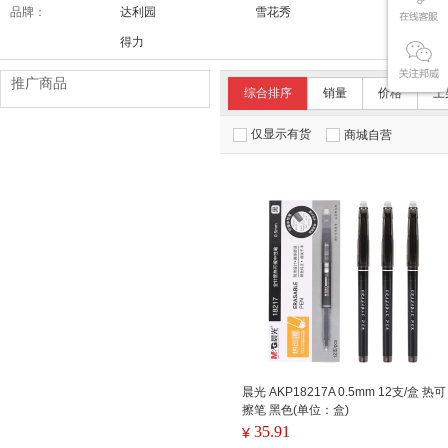
品牌：
达利园
雪花秀
舒适达/SE
得力
推广商品
综合排序
销量
价格
上
仅显示有货
商城自营
晨光 AKP18217A 0.5mm 12支/盒 热可
擦笔 黑色(单位：盒)
35.91
¥