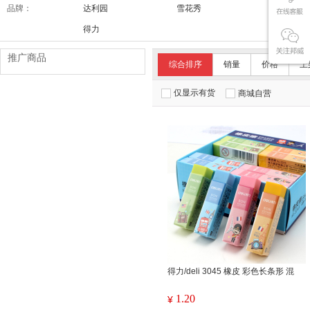
品牌：
达利园
雪花秀
舒适达/SE
得力
推广商品
综合排序
销量
价格
上
仅显示有货
商城自营
得力/deli 3045 橡皮 彩色长条形 混
1.20
¥