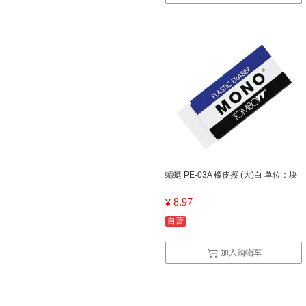
蜻蜓 PE-03A 橡皮擦 (大)白 单位：块
8.97
¥
自营
加入购物车