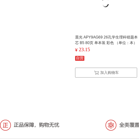
晨光 APY9AG69 26孔学生理科错题本
芯 B5 80页 单本装 彩色 （单位：本）
23.15
¥
自营
加入购物车