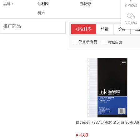
品牌：
达利园
雪花秀
舒适达/SE
得力
推广商品
综合排序
销量
价格
上
仅显示有货
商城自营
得力/deli 7937 活页芯 象牙白 90页 A6
4.80
¥