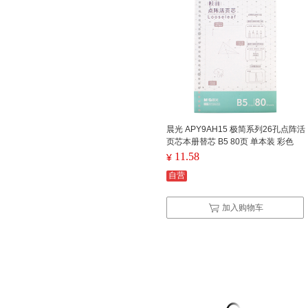
晨光 APY9AH15 极简系列26孔点阵活
页芯本册替芯 B5 80页 单本装 彩色
（单位：本）
11.58
¥
自营
加入购物车