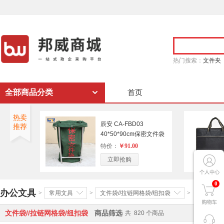
热门搜索：
文件夹
全部商品分类
首页
热卖
辰安 CA-FBD03
推荐
40*50*90cm保密文件袋
绿色（单位：个）
特价：
￥91.00
立即抢购
0
办公文具
>
常用文具
>
文件袋//拉链网格袋/纽扣袋
>
文件袋//拉链网格袋/纽扣袋
商品筛选
共
820
个商品