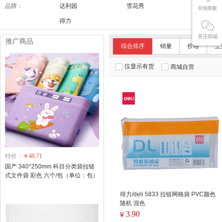
品牌：
达利园
雪花秀
舒适达/SE
得力
推广商品
综合排序
销量
价格
上
仅显示有货
商城自营
特价：
￥40.71
国产 340*250mm 科目分类袋拉链
式文件袋 彩色 六个/包（单位：包）
得力/deli 5833 拉链网格袋 PVC颜色
随机 混色
3.90
¥