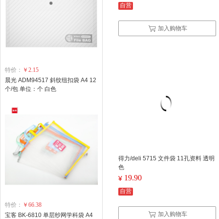
自营
加入购物车
特价：
￥2.15
晨光 ADM94517 斜纹纽扣袋 A4 12
个/包 单位：个 白色
得力/deli 5715 文件袋 11孔资料 透明
色
19.90
¥
自营
特价：
￥66.38
加入购物车
宝客 BK-6810 单层纱网学科袋 A4