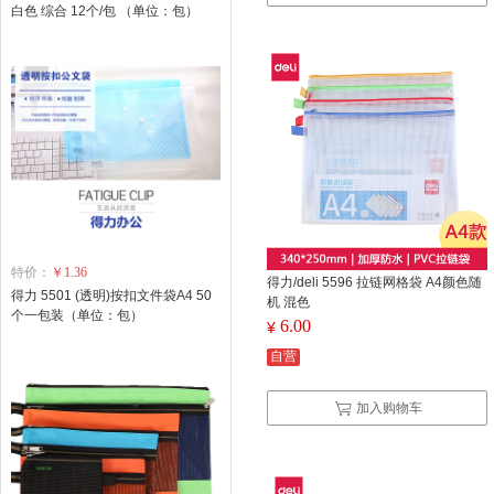
白色 综合 12个/包 （单位：包）
特价：
￥1.36
得力/deli 5596 拉链网格袋 A4颜色随
得力 5501 (透明)按扣文件袋A4 50
机 混色
个一包装（单位：包）
6.00
¥
自营
加入购物车