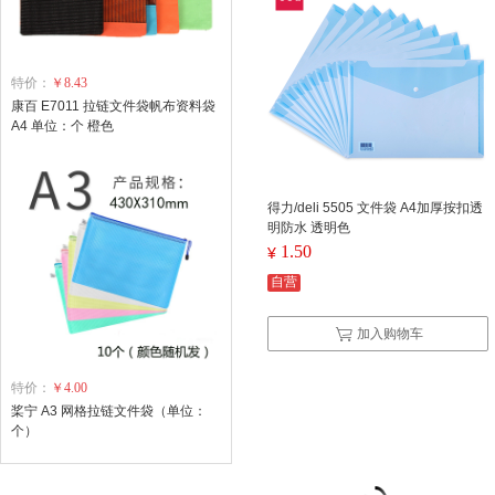
特价：
￥8.43
康百 E7011 拉链文件袋帆布资料袋
A4 单位：个 橙色
得力/deli 5505 文件袋 A4加厚按扣透
明防水 透明色
1.50
¥
自营
加入购物车
特价：
￥4.00
桨宁 A3 网格拉链文件袋（单位：
个）