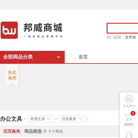
热门搜索：
文件夹
全部商品分类
首页
热卖
推荐
0
办公文具
>
常用文具
>
活页账夹
>
活页账夹
商品筛选
共
4
个商品