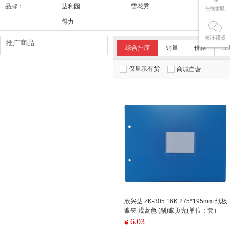
品牌：
达利园
雪花秀
舒适达/SE
得力
推广商品
综合排序
销量
价格
上
仅显示有货
商城自营
欣兴达 ZK-305 16K 275*195mm 纸板
账夹 浅蓝色 (副)账页壳(单位：套）
6.03
¥