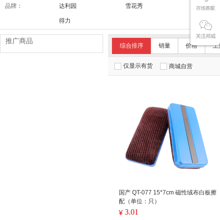
品牌：
达利园
雪花秀
舒适达/SE
得力
推广商品
综合排序
销量
价格
上
仅显示有货
商城自营
国产 QT-077 15*7cm 磁性绒布白板擦
配（单位：只）
3.01
¥