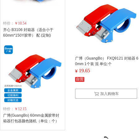
特价：
￥10.54
齐心 B3106 封箱器（适合小于
60mm*150Y胶带） 配 (定制)
广博（GuangBo） FXQ9121 封箱器 6
0mm 1个装 混 单位:个
19.65
¥
自营
加入购物车
特价：
￥12.15
广博(GuangBo) 60mm金属胶带封
箱器打包器颜色随机（单位：个）