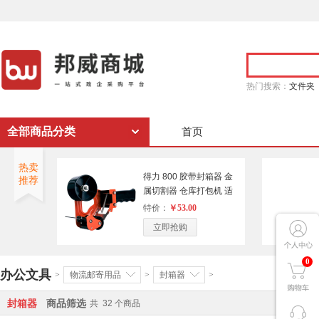
热门搜索：
文件夹
全部商品分类
首页
热卖
得力 800 胶带封箱器 金
推荐
属切割器 仓库打包机 适
用60mm及以下胶带（单
特价：
￥53.00
位：个）
立即抢购
0
办公文具
>
物流邮寄用品
>
封箱器
>
封箱器
商品筛选
共
32
个商品