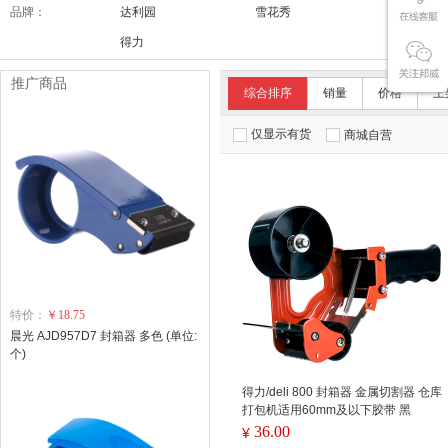
品牌：
达利园
雪花秀
舒适达/SE
得力
推广商品
综合排序
销量
价格
上
仅显示有货
商城自营
特价：
￥18.75
晨光 AJD957D7 封箱器 多色 (单位:
个)
得力/deli 800 封箱器 金属切割器 仓库
打包机适用60mm及以下胶带 黑
36.00
¥