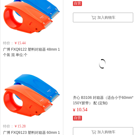
自营
加入购物车
特价：
￥15.44
广博 FXQ9122 塑料封箱器 48mm 1
个装 混 单位:个
齐心 B3106 封箱器（适合小于60mm*
150Y胶带） 配 (定制)
10.54
¥
自营
特价：
￥15.28
加入购物车
广博 FXQ9123 塑料封箱器 60mm 1