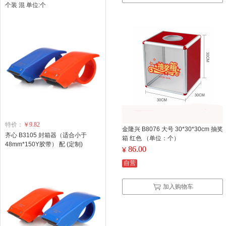
个装 混 单位:个
特价：
￥9.82
金隆兴 B8076 大号 30*30*30cm 抽奖
齐心 B3105 封箱器（适合小于
箱 红色 （单位：个）
48mm*150Y胶带） 配 (定制)
86.00
¥
自营
加入购物车