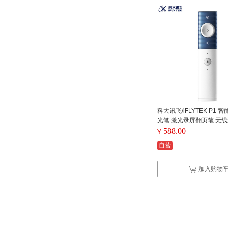
科大讯飞/iFLYTEK P1 
光笔 激光录屏翻页笔 无线
演示器P1
588.00
¥
自营
加入购物