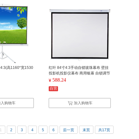
:3(高1160*宽1530
红叶 84寸4:3手动自锁玻珠幕布 壁挂
）
投影机投影仪幕布 商用银幕 自锁调节
高分辨率 环保幕面（单位：个）
588.24
¥
自营
加入购物车
加入购物车
1
2
3
4
5
6
后一页
末页
共17页