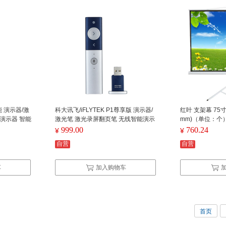
智能 演示器/激
科大讯飞/iFLYTEK P1尊享版 演示器/
红叶 支架幕 75寸4
演示器 智能
激光笔 激光录屏翻页笔 无线智能演示
mm)（单位：个
器 智能演示器P1尊享版
999.00
760.24
¥
¥
自营
自营
车
加入购物车
首页