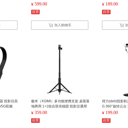
器 灰色
599.00
189.00
¥
¥
自营
自营
车
加入购物车
屏器 投影仪高
极米（XGIMI）多功能便携支架 桌面落
得力(deli)投
G/5G双频
地两用 1+1组合双倍稳固 投影仪通用
G 360°旋转云
738
359.00
199.00
¥
¥
自营
自营