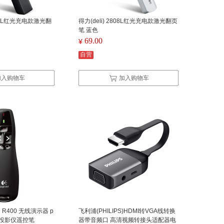
802PL红光充电款激光翻
得力(deli) 2808L红光充电款激光翻页
笔 蓝色
69.00
¥
自营
加入购物车
加入购物车
）R400 无线演示器 p
飞利浦(PHILIPS)HDMI转VGA线转换
 投影仪遥控笔
器带音频口 高清视频转接头适配器电