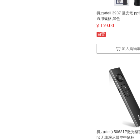
得力/deli 3937 激光笔 
通用规格,黑色
159.00
¥
自营
加入购物
得力(deli) 50681P激光翻页
ht 无线演示器空中鼠标