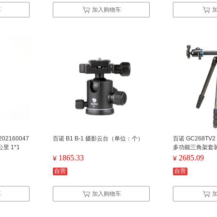
车
加入购物车
202160047
百诺 B1 B-1 摄影云台（单位：个）
百诺 GC268T
里 1*1
多功能三角架套
1865.33
2685.09
¥
¥
自营
自营
车
加入购物车