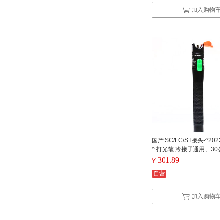
加入购物
国产 SC/FC/ST接头-^202
^ 打光笔 冷接子通用、30公
301.89
¥
自营
加入购物