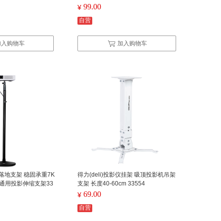
脑机顶盒连接投影电视显示器线
99.00
¥
自营
加入购物车
加入购物车
影机落地支架 稳固承重7K
得力(deli)投影仪挂架 吸顶投影机吊架
台 通用投影伸缩支架33
支架 长度40-60cm 33554
69.00
¥
自营