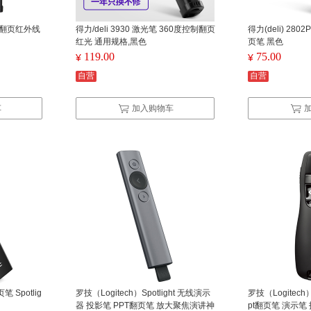
ppt翻页红外线
得力/deli 3930 激光笔 360度控制翻页
得力(deli) 2
红光 通用规格,黑色
页笔 黑色
119.00
75.00
¥
¥
自营
自营
车
加入购物车
笔 Spotlig
罗技（Logitech）Spotlight 无线演示
罗技（Logitech
器 投影笔 PPT翻页笔 放大聚焦演讲神
pt翻页笔 演示笔