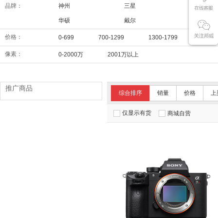
品牌：
神州
三星
华为
华硕
戴尔
联想
价格：
0-699
700-1299
1300-1799
1800
像素：
0-2000万
2001万以上
推广商品
综合排序
销量
价格
上
仅显示有货
商城自营
特价：
￥11429.00
佳能 EOS M6 Mark II（15-45镜