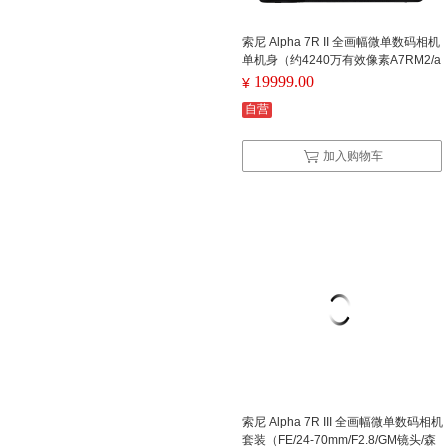
头） 微单套机 （包含三脚架+电池
+闪光灯） (台)
索尼 Alpha 7R II 全画幅微单数码相机
单机身（约4240万有效像素A7RM2/a
7r2）(配128G存储卡/三脚架/UV镜/清
19999.00
¥
洁套装/相机包)（单位：套）
自营
加入购物车
特价：
￥19999.00
索尼 Alpha 7R II 全画幅微单数码相
机 单机身（约4240万有效像素
A7RM2/a7r2）(配128G存储卡/三脚
架/UV镜/清洁套装/相机包)（单位：
套）
索尼 Alpha 7R III 全画幅微单数码相机
套装（FE/24-70mm/F2.8/GM镜头/森