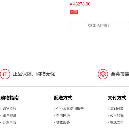
养三阳电影镜头套装14/35/85索尼e卡
48278.00
¥
口/森养50mm/T1.5/VDSLR/AS/UMC
自营
全画幅大光圈）（单位:套）
特价：
￥21645.00
加入购物车
索尼 ILCE-A7M3 含55mm F1.8 ZA
镜头 全画幅微单数码相机 (单位：
台) 黑色
特价：
￥7840.00
尼康 Z50 机身 微单相机(单位：台)
黑色