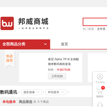
热门搜索：
文件夹
全部商品分类
首页
热卖
索尼 Alpha 7R III 全画幅
推荐
微单数码相机套装
（FE/24-70mm/F2.8/GM
特价：
￥48278.00
镜头/森养三阳电影镜头
立即抢购
套装14/35/85索尼e卡口/
森养
50mm/T1.5/VDSLR/AS/UMC
0
数码通讯
>
摄影摄像
>
单电微单
>
全画幅大光圈）（单位:
套）
单电微单
商品筛选
共
5
个商品