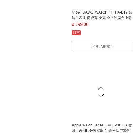
华为/HUAWEI WATCH FIT TIA-B19 智
能手表 时尚轻薄 快充 全屏触摸专业运
动 曜石黑
799.00
¥
自营
加入购物车
Apple Watch Series 6 M06P3CH/A 智
能手表 GPS+蜂窝款 40毫米深空灰色