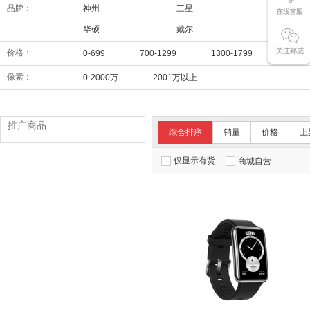
品牌：
神州
三星
华为
华硕
戴尔
联想
价格：
0-699
700-1299
1300-1799
1800
像素：
0-2000万
2001万以上
推广商品
综合排序
销量
价格
上
仅显示有货
商城自营