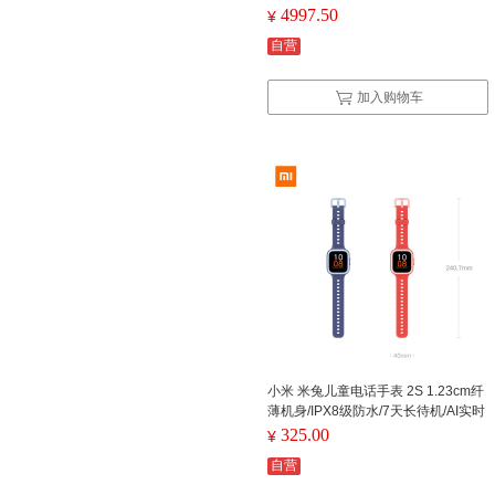
铝金属表壳 黑色运动型表带（单位：
4997.50
¥
只）
自营
加入购物车
小米 米兔儿童电话手表 2S 1.23cm纤
薄机身/IPX8级防水/7天长待机/AI实时
定位（单位：个）颜色可备注
325.00
¥
自营