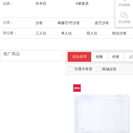
品牌：
作木坊
A家家具
索菲亚
分类：
沙发
椅藤艺/竹沙发
皮艺沙发
功能
座位数：
三人位
单人位
双人位
组合沙发
推广商品
综合排序
销量
价格
上
仅显示有货
商城自营