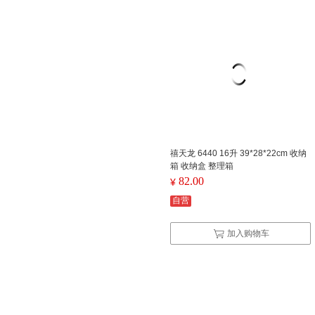
禧天龙 6440 16升 39*28*22cm 收纳
箱 收纳盒 整理箱
82.00
¥
自营
加入购物车