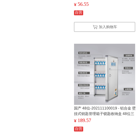
56.55
¥
自营
加入购物车
国产 48位-202111100019 - 铝合金 壁
挂式钥匙管理箱子锁匙收纳盒 48位三
排, 钥匙牌均为蓝色
189.57
¥
自营