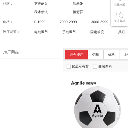
品牌：
衣香丽影
歌莉娅
阿依莲
秋水伊人
恒源祥
三彩
价格：
0-1999
2000-2999
3000-3999
40
坡度调节：
电动调节
手动调节
固定坡度
其它
推广商品
综合排序
销量
价格
上
仅显示有货
商城自营