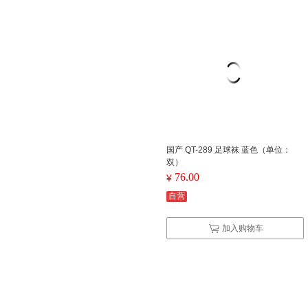
国产 QT-289 足球袜 蓝色（单位：
双）
76.00
¥
自营
加入购物车