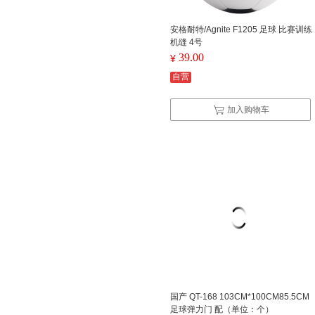
安格耐特/Agnite F1205 足球 比赛训练
机缝 4号
39.00
¥
自营
加入购物车
国产 QT-168 103CM*100CM85.5CM
足球弹力门 配（单位：个）