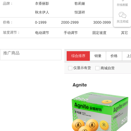
品牌：
衣香丽影
歌莉娅
阿依莲
秋水伊人
恒源祥
三彩
价格：
0-1999
2000-2999
3000-3999
40
坡度调节：
电动调节
手动调节
固定坡度
其它
推广商品
综合排序
销量
价格
上
仅显示有货
商城自营