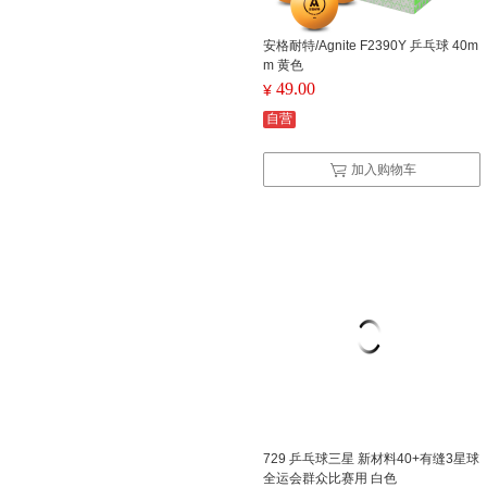
安格耐特/Agnite F2390Y 乒乓球 40m
m 黄色
49.00
¥
自营
加入购物车
729 乒乓球三星 新材料40+有缝3星球
全运会群众比赛用 白色