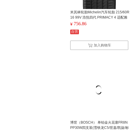
米其林轮胎Michelin汽车轮胎 215/60R
16 99V 浩悦四代 PRIMACY 4 适配雅
阁/凯美瑞/帕萨特（单位：个）
756.86
¥
自营
加入购物车
博世（BOSCH） 单铂金火花塞FR8N
PP30W四支装(雪铁龙C5/世嘉/凯旋/标