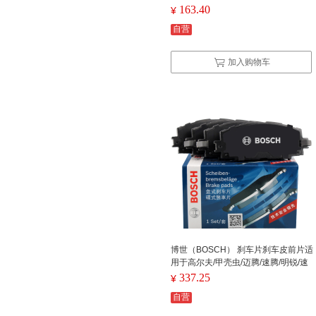
致207/307/3008/408/508/丰田汉兰达)
163.40
¥
（单位：个）
自营
加入购物车
博世（BOSCH） 刹车片刹车皮前片适
用于高尔夫/甲壳虫/迈腾/速腾/明锐/速
派 0986AB1164（单位：个）
337.25
¥
自营