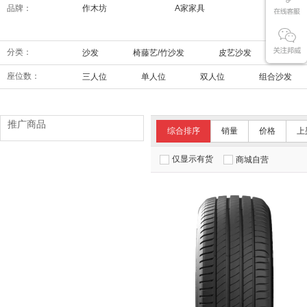
品牌：
作木坊
A家家具
索菲亚
分类：
沙发
椅藤艺/竹沙发
皮艺沙发
功能
座位数：
三人位
单人位
双人位
组合沙发
推广商品
综合排序
销量
价格
上
仅显示有货
商城自营