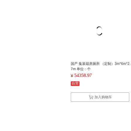
国产 集装箱房厕所 （定制）3m*6m*2.
7m 单位：个
54358.97
¥
自营
加入购物车