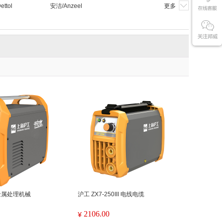
ttol
安洁/Anzeel
更多
I 金属处理机械
沪工 ZX7-250III 电线电缆
2106.00
¥