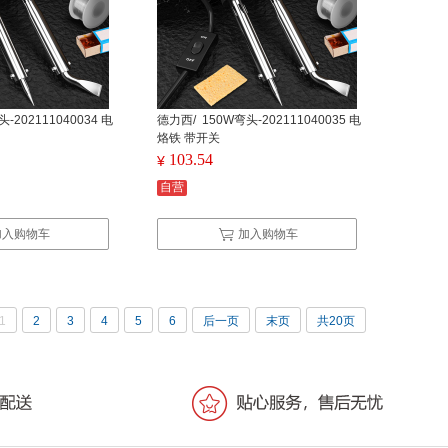
-202111040034 电
德力西/ 150W弯头-202111040035 电
烙铁 带开关
103.54
¥
自营
加入购物车
加入购物车
1
2
3
4
5
6
后一页
末页
共20页