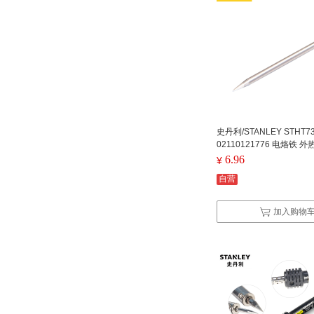
史丹利/STANLEY STHT737
02110121776 电烙铁 外
铁头(尖头)
6.96
¥
自营
加入购物