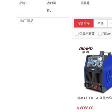
品牌：
达利园
雪花秀
得力
推广商品
综合排序
销量
仅显示有货
商城自
瑞凌 CUT-80GT 金属处
8068.00
¥