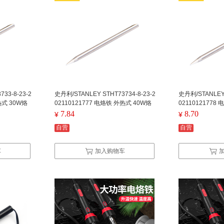
33-8-23-2
史丹利/STANLEY STHT73734-8-23-2
史丹利/STANLEY 
热式 30W烙
02110121777 电烙铁 外热式 40W烙
02110121778
铁头(尖头)
烙铁头(尖头)
7.84
8.70
¥
¥
自营
自营
车
加入购物车