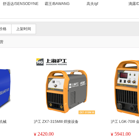
舒适达/SENSODYNE
霸王/BAWANG
高夫/gf
滴露/De
价格
上架时间
营
理机械
沪工 ZX7-315MIII 焊接设备
沪工 LGK-70II
2420.00
5941.00
¥
¥