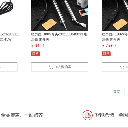
1-23-20211
德力西/ 80W弯头-202111040033 电
德力西/ 100W弯头
式 45W
烙铁 带开关
烙铁 带开关
63.51
75.69
¥
¥
自营
自营
车
加入购物车
首页