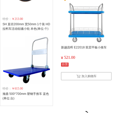
特价：
￥213.00
SH 直径200mm 宽50mm 1个装 HD
拉料车活动轱辘小轮 本色(单位:个)
新越昌晖 E22018 双层平板小推车
521.00
¥
自营
加入购物车
特价：
￥615.00
瀚盾 500*700mm 塑钢手推车 蓝色
(单位:台)