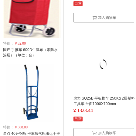
自营
加入购物车
特价：
￥32.00
国产 手推车 600D牛津布（带防水
涂层）（单位：台）
虎力 SQ25B 平板推车 250Kg 2层塑料
工具车 台面1000X700mm
1323.44
¥
自营
特价：
￥388.00
加入购物车
星点 40升钢瓶 推车氧气瓶搬运手推