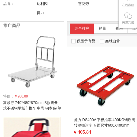
品牌：
达利园
雪花秀
舒适达/SE
得力
推广商品
综合排序
销量
价格
上
仅显示有货
商城自营
特价：
￥938.00
富诚行 740*480*870mm B款折叠
式不锈钢平板车推车 中号 钢本色(单
位：台）
虎力 DS400A 平板推车 400KG钢质周
转箱搬运车 台面尺寸600X400mm
405.84
¥