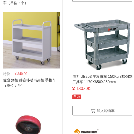
车（单位：个）
特价：
￥840.00
虎力 UB253 平板推车 150Kg 3层钢制
佐盛 矮柜 静音移动书架柜 手推车
工具车 1170X650X850mm
（单位：台）
1303.85
¥
自营
加入购物车