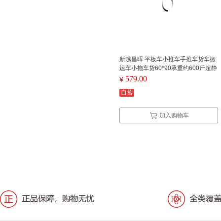
新越昌晖 平板车小推车手推车货车搬
运车小拖车货60*90承重约600斤超静
音PLA300-DX曜石黑
579.00
¥
自营
加入购物车