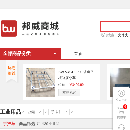
热门搜索：
文件夹
全部商品分类
首页
热卖
BW SXGDC-90 轨道平
推荐
板防溜小车
特价：
￥3450.00
立即抢购
0
工业用品
>
搬运
>
手推车
>
手推车
商品筛选
共
408
个商品