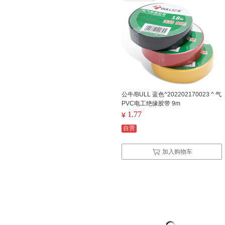
公牛/BULL 蓝色^202202170023 ^ 气
PVC电工绝缘胶带 9m
1.77
¥
自营
加入购物车