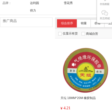
品牌：
达利园
雪花秀
舒适达/SE
得力
推广商品
综合排序
销量
价格
上
仅显示有货
商城自营
天坛 18MM*20M 橡胶制品
4.21
¥