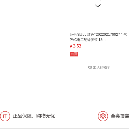
公牛/BULL 红色^202202170027 ^ 气
PVC电工绝缘胶带 18m
3.53
¥
自营
加入购物车