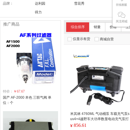
品牌：
达利园
雪花秀
舒适达/SE
得力
推广商品
综合排序
销量
价格
上
仅显示有货
商城自营
特价：
￥67.67
国产 AF-2000 本色 三联气阀 单
位：个
米其林 4760ML 气动桶泵 车载充气泵s
uv4×4越野车大功率数显电动充气泵打
气筒带放气阀汽车打气泵 双缸+数显胎
856.61
¥
压预设+LED照明