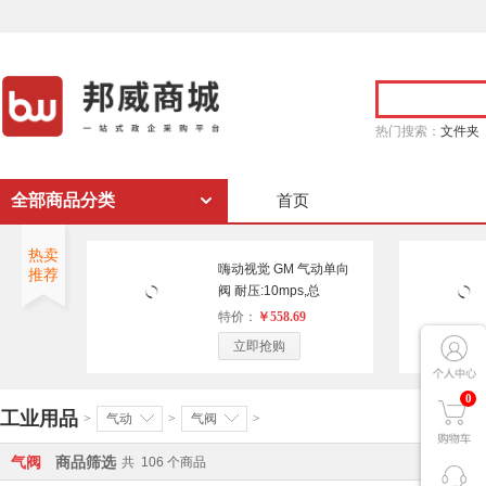
热门搜索：
文件夹
全部商品分类
首页
热卖
嗨动视觉 GM 气动单向
推荐
阀 耐压:10mps,总
高:110mm,外径:50mm,
特价：
￥558.69
内径:24mm
立即抢购
0
工业用品
>
气动
>
气阀
>
气阀
商品筛选
共
106
个商品