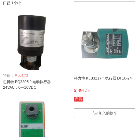
口径 1个/个
特价：
￥504.73
科力博 KLB3217 ^ 执行器 DF10-24
思博特 BQ3305 ^ 电动执行器
24VAC，0—10VDC
391.51
¥
自营
加入购物车