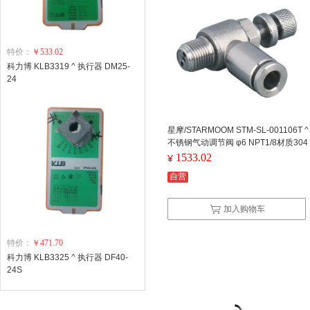
特价：
￥533.02
科力博 KLB3319 ^ 执行器 DM25-
24
星摩/STARMOOM STM-SL-001106T ^
不锈钢气动调节阀 φ6 NPT1/8材质304
1533.02
¥
自营
加入购物车
特价：
￥471.70
科力博 KLB3325 ^ 执行器 DF40-
24S