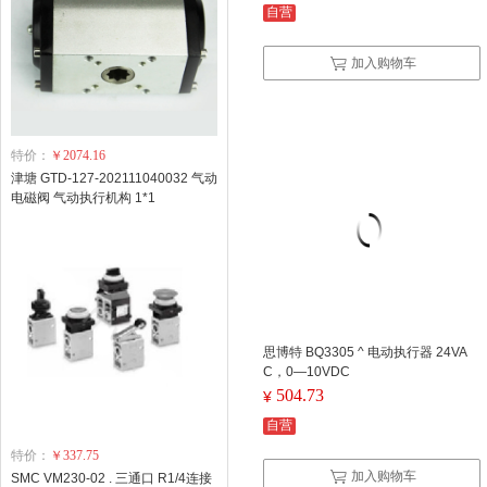
自营
加入购物车
特价：
￥2074.16
津塘 GTD-127-202111040032 气动
电磁阀 气动执行机构 1*1
思博特 BQ3305 ^ 电动执行器 24VA
C，0—10VDC
504.73
¥
自营
特价：
￥337.75
加入购物车
SMC VM230-02 . 三通口 R1/4连接