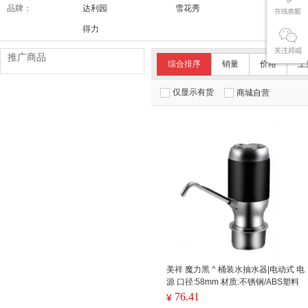
品牌：
达利园
雪花秀
舒适达/SE
得力
推广商品
综合排序
销量
价格
上
仅显示有货
商城自营
美祥 魔力黑 ^ 桶装水抽水器|电动式 电
源 口径:58mm 材质:不锈钢/ABS塑料
76.41
¥