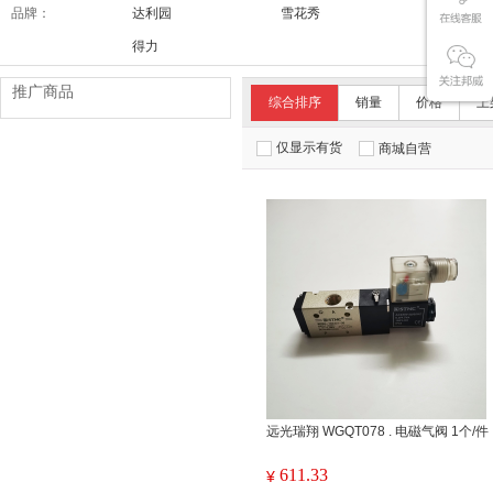
品牌：
达利园
雪花秀
舒适达/SE
得力
推广商品
综合排序
销量
价格
上
仅显示有货
商城自营
远光瑞翔 WGQT078 . 电磁气阀 1个/件
611.33
¥